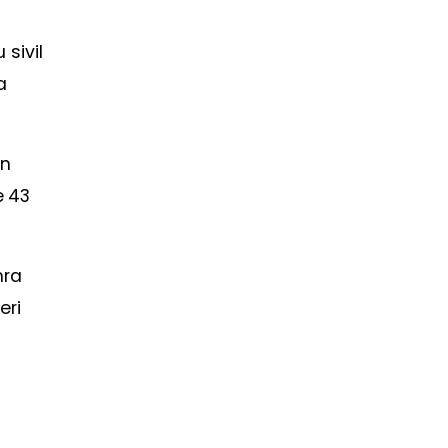
sivil
a
ın
e 43
nra
eri