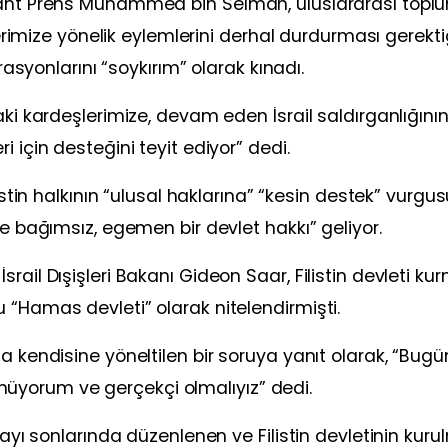
liaht Prens Muhammed bin Selman, uluslararası top
şlerimize yönelik eylemlerini derhal durdurması gerekti
erasyonlarını “soykırım” olarak kınadı.
ki kardeşlerimize, devam eden İsrail saldırganlığının 
 için desteğini teyit ediyor” dedi.
listin halkının “ulusal haklarına” “kesin destek” vurgu
ve bağımsız, egemen bir devlet hakkı” geliyor.
rail Dışişleri Bakanı Gideon Saar, Filistin devleti ku
 “Hamas devleti” olarak nitelendirmişti.
a kendisine yöneltilen bir soruya yanıt olarak, “Bugü
yorum ve gerçekçi olmalıyız” dedi.
 ayı sonlarında düzenlenen ve Filistin devletinin kuru