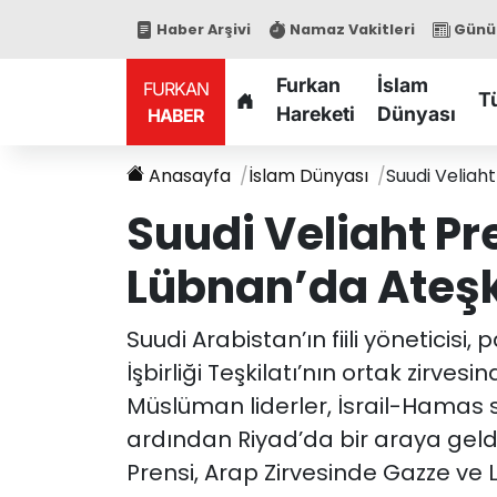
Haber Arşivi
Namaz Vakitleri
Günün
Furkan
İslam
FURKAN
T
Hareketi
Dünyası
HABER
Anasayfa
İslam Dünyası
Suudi Veliah
Suudi Veliaht Pr
Lübnan’da Ateşk
Suudi Arabistan’ın fiili yöneticisi,
İşbirliği Teşkilatı’nın ortak zirv
Müslüman liderler, İsrail-Hamas s
ardından Riyad’da bir araya geldi
Prensi, Arap Zirvesinde Gazze ve