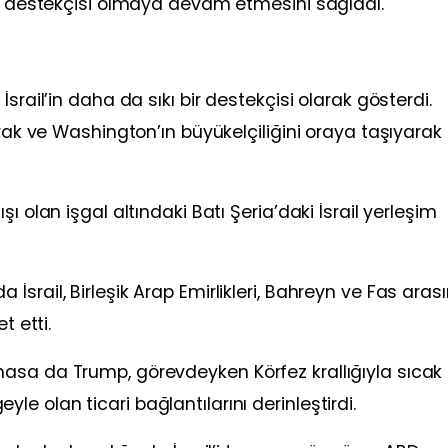
ri destekçisi olmaya devam etmesini sağladı.
srail’in daha da sıkı bir destekçisi olarak gösterdi.
arak ve Washington’ın büyükelçiliğini oraya taşıyarak
ı olan işgal altındaki Batı Şeria’daki İsrail yerleşim
srail, Birleşik Arap Emirlikleri, Bahreyn ve Fas aras
t etti.
asa da Trump, görevdeyken Körfez krallığıyla sıcak
geyle olan ticari bağlantılarını derinleştirdi.