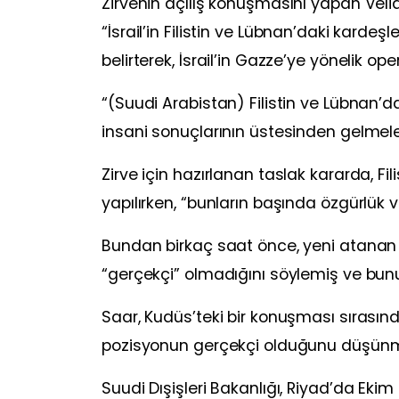
Zirvenin açılış konuşmasını yapan Ve
“İsrail’in Filistin ve Lübnan’daki karde
belirterek, İsrail’in Gazze’ye yönelik op
“(Suudi Arabistan) Filistin ve Lübnan’da
insani sonuçlarının üstesinden gelmeleri
Zirve için hazırlanan taslak kararda, Fi
yapılırken, “bunların başında özgürlük 
Bundan birkaç saat önce, yeni atanan İs
“gerçekçi” olmadığını söylemiş ve bunu
Saar, Kudüs’teki bir konuşması sırasınd
pozisyonun gerçekçi olduğunu düşünmü
Suudi Dışişleri Bakanlığı, Riyad’da Ekim