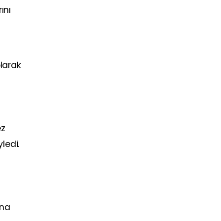
ını
a
olarak
ez
ledi.
ına