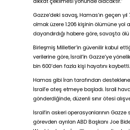
dikkat çekilmesi yönünde olacaktır.”
Gazze’deki savaş, Hamas’ın geçen yıl 7
olmak üzere 1.206 kişinin ölümüne yol aç
dayandırdığı habere göre, savaşta ölü s
Birleşmiş Milletler’in güvenilir kabul e
verilerine göre, İsrail’in Gazze’ye yöne
bin 600’den fazla kişi hayatını kaybetti.
Hamas gibi İran tarafından desteklenen
İsrail’e ateş etmeye başladı. İsrail hava
gönderdiğinde, düzenli sınır ötesi alışver
İsrail’in askeri operasyonlarının Gazze s
görevden ayrılan ABD Başkanı Joe Bide