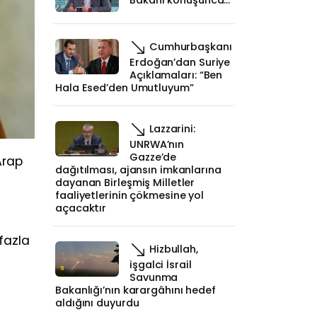
Bakanı konuşunca…
Cumhurbaşkanı
Erdoğan’dan Suriye
Açıklamaları: “Ben
Hala Esed’den Umutluyum”
Lazzarini:
UNRWA’nın
Gazze’de
Arap
dağıtılması, ajansın imkanlarına
dayanan Birleşmiş Milletler
faaliyetlerinin çökmesine yol
açacaktır
fazla
Hizbullah,
işgalci İsrail
Savunma
Bakanlığı’nın karargâhını hedef
aldığını duyurdu