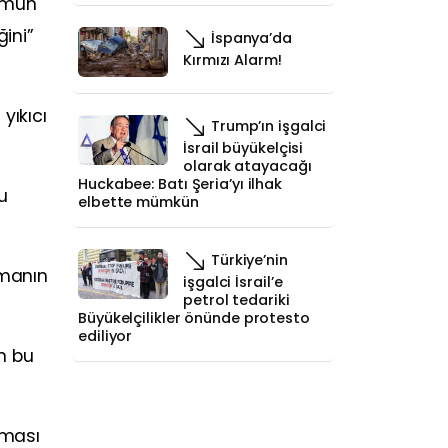
lumun
ğini”
İspanya’da
Kırmızı Alarm!
yıkıcı
Trump’ın işgalci
İsrail büyükelçisi
olarak atayacağı
Huckabee: Batı Şeria’yı ilhak
su
elbette mümkün
Türkiye’nin
rmanın
işgalci İsrail’e
petrol tedariki
Büyükelçilikler önünde protesto
ediliyor
n bu
lması