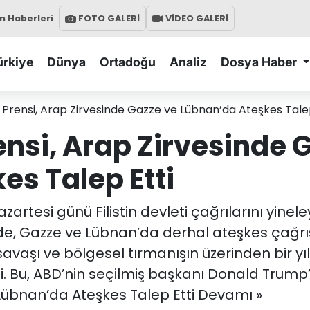
 Haberleri
FOTO GALERİ
VİDEO GALERİ
ürkiye
Dünya
Ortadoğu
Analiz
Dosya Haber
t Prensi, Arap Zirvesinde Gazze ve Lübnan’da Ateşkes Talep
ensi, Arap Zirvesinde 
es Talep Etti
 pazartesi günü Filistin devleti çağrılarını yine
esinde, Gazze ve Lübnan’da derhal ateşkes çağ
avaşı ve bölgesel tırmanışın üzerinden bir yı
. Bu, ABD’nin seçilmiş başkanı Donald Trump’
 Lübnan’da Ateşkes Talep Etti Devamı »