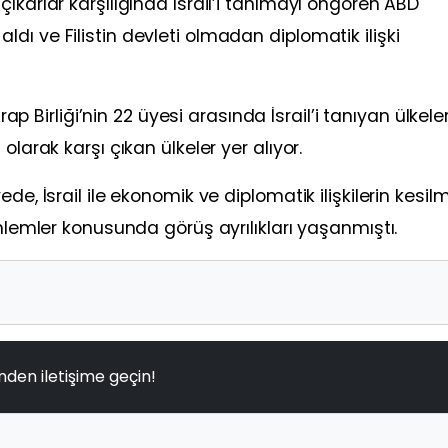
ıkarlar karşılığında İsrail’i tanımayı öngören ABD
ı ve Filistin devleti olmadan diplomatik ilişki
Arap Birliği’nin 22 üyesi arasında İsrail’i tanıyan ülkele
olarak karşı çıkan ülkeler yer alıyor.
de, İsrail ile ekonomik ve diplomatik ilişkilerin kesil
önlemler konusunda görüş ayrılıkları yaşanmıştı.
nden iletişime geçin!