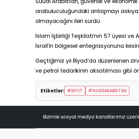
Suudi Arabistan, güvenlik ve ekonomik ç
arabuluculuğundaki anlaşmayı askıya ald
olmayacağını ileri sürdü.
İslam İşbirliği Teşkilatı’nın 57 üyesi ve 
İsrail’in bölgesel entegrasyonuna kesin 
Geçtiğimiz yıl Riyad’da düzenlenen zirve
ve petrol tedarikinin aksatılması gibi 
Etiketler:
#SPOT
#SUUDIARABISTAN
Bizimle sosyal medya kanallarımız üzeri