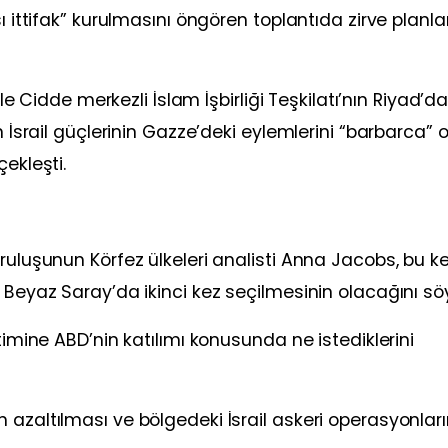
ı ittifak” kurulmasını öngören toplantıda zirve planlar
ile Cidde merkezli İslam İşbirliği Teşkilatı’nın Riyad’d
n İsrail güçlerinin Gazze’deki eylemlerini “barbarca” 
ekleşti.
ruluşunun Körfez ülkeleri analisti Anna Jacobs, bu k
 Beyaz Saray’da ikinci kez seçilmesinin olacağını söy
timine ABD’nin katılımı konusunda ne istediklerini
 azaltılması ve bölgedeki İsrail askeri operasyonlar