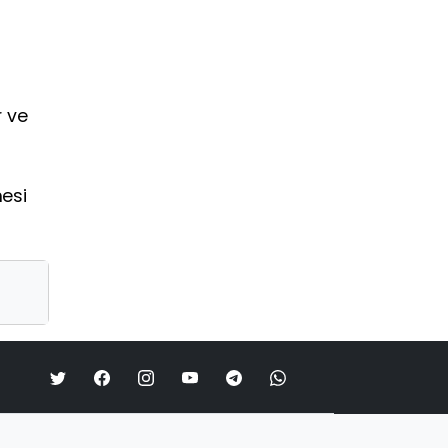
r ve
mesi