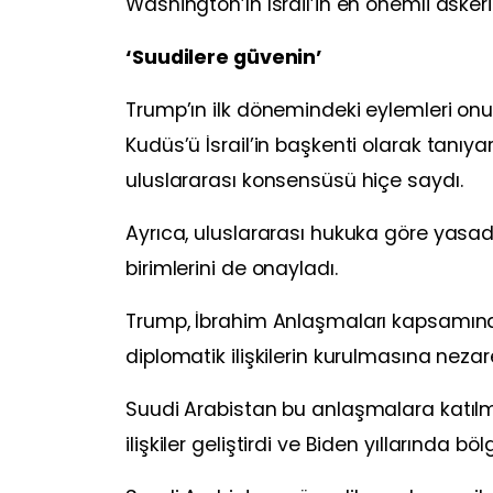
Washington’ın İsrail’in en önemli aske
‘Suudilere güvenin’
Trump’ın ilk dönemindeki eylemleri onu İ
Kudüs’ü İsrail’in başkenti olarak tanıy
uluslararası konsensüsü hiçe saydı.
Ayrıca, uluslararası hukuka göre yasadış
birimlerini de onayladı.
Trump, İbrahim Anlaşmaları kapsamında İ
diplomatik ilişkilerin kurulmasına nezare
Suudi Arabistan bu anlaşmalara katılm
ilişkiler geliştirdi ve Biden yıllarında böl