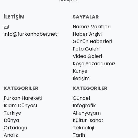
İLETIŞIM
SAYFALAR
Namaz Vakitleri
info@furkanhaber.net
Haber Arşivi
Günün Haberleri
Foto Galeri
Video Galeri
Köşe Yazarlarımız
Künye
İletişim
KATEGORILER
KATEGORILER
Furkan Hareketi
Güncel
İslam Dünyası
İnfografik
Türkiye
Ai̇le-yaşam
Dünya
Kültür-sanat
Ortadoğu
Teknoloji̇
Analiz
Tarih