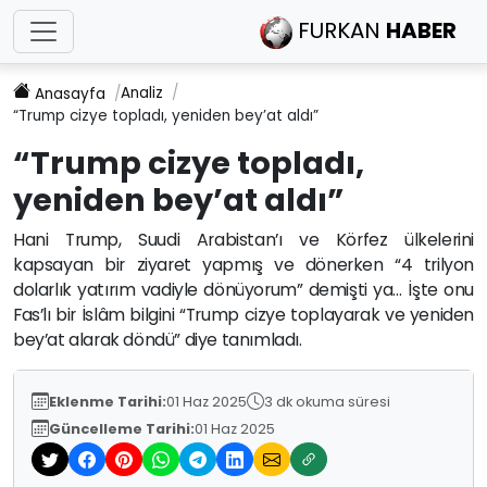
FURKAN
HABER
Analiz
Anasayfa
“Trump cizye topladı, yeniden bey’at aldı”
“Trump cizye topladı,
yeniden bey’at aldı”
Hani Trump, Suudi Arabistan’ı ve Körfez ülkelerini
kapsayan bir ziyaret yapmış ve dönerken “4 trilyon
dolarlık yatırım vadiyle dönüyorum” demişti ya… İşte onu
Fas’lı bir İslâm bilgini “Trump cizye toplayarak ve yeniden
bey’at alarak döndü” diye tanımladı.
Eklenme Tarihi:
01 Haz 2025
3 dk okuma süresi
Güncelleme Tarihi:
01 Haz 2025