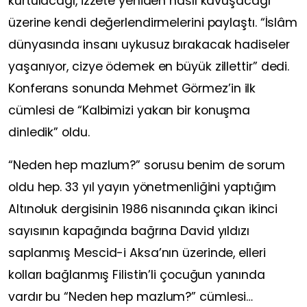
kurtulacağı, izzete yeniden nasıl kavuşacağı
üzerine kendi değerlendirmelerini paylaştı.
“İslâm
dünyasında insanı uykusuz bırakacak hadiseler
yaşanıyor, cizye ödemek en büyük zillettir”
dedi.
Konferans sonunda
Mehmet Görmez
’in ilk
cümlesi de
“Kalbimizi yakan bir konuşma
dinledik”
oldu.
“
Neden hep mazlum?”
sorusu benim de sorum
oldu hep. 33 yıl yayın yönetmenliğini yaptığım
Altınoluk
dergisinin 1986 nisanında çıkan ikinci
sayısının kapağında bağrına David yıldızı
saplanmış Mescid-i Aksa’nın üzerinde, elleri
kolları bağlanmış Filistin’li çocuğun yanında
vardır bu
“Neden hep mazlum?”
cümlesi…