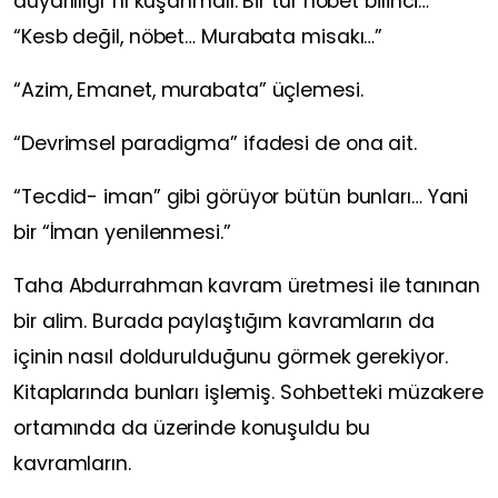
duyarlılığı”
nı kuşanmalı. Bir tür nöbet bilinci…
“Kesb değil, nöbet… Murabata misakı…”
“
Azim, Emanet, murabata”
üçlemesi.
“
Devrimsel paradigma”
ifadesi de ona ait.
“
Tecdid- iman”
gibi görüyor bütün bunları… Yani
bir
“İman yenilenmesi.”
Taha Abdurrahman
kavram üretmesi ile tanınan
bir alim. Burada paylaştığım kavramların da
içinin nasıl doldurulduğunu görmek gerekiyor.
Kitaplarında bunları işlemiş. Sohbetteki müzakere
ortamında da üzerinde konuşuldu bu
kavramların.