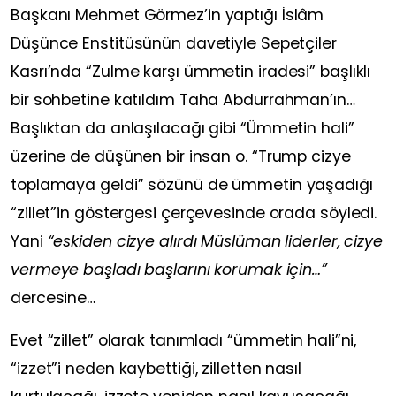
Başkanı
Mehmet Görmez
’in yaptığı İslâm
Düşünce Enstitüsünün davetiyle Sepetçiler
Kasrı’nda
“Zulme karşı ümmetin iradesi”
başlıklı
bir sohbetine katıldım
Taha Abdurrahman
’ın…
Başlıktan da anlaşılacağı gibi
“Ümmetin hali”
üzerine de düşünen bir insan o.
“Trump cizye
toplamaya geldi”
sözünü de ümmetin yaşadığı
“zillet”
in göstergesi çerçevesinde orada söyledi.
Yani
“eskiden cizye alırdı Müslüman liderler, cizye
vermeye başladı başlarını korumak için…”
dercesine…
Evet
“zillet”
olarak tanımladı
“ümmetin hali”
ni,
“izzet”
i neden kaybettiği, zilletten nasıl