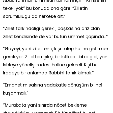
Abdurrahman
ümmetin tamamı için.
“Kimsenin
tekeli yok”
bu konuda ona göre.
“Zilletin
sorumluluğu da herkese ait.”
“
Zillet farkındalığı gerekli, başkasına arız olan
zillet kendisinde de var bütün ümmet çapında…”
“
Gayeyi, yani zilletten çıkışı talep haline getirmek
gerekiyor. Zilletten çıkış, bir istikbali kıble gibi, yani
kıbleye yöneliş iradesi haline gelmeli. Kişi bu
iradeye bir anlamda Rabbini tanık kılmalı.”
“
Emanet misakına sadakatle dönüşüm bilinci
kuşanmalı.”
“
Murabata yani sınırda nöbet bekleme