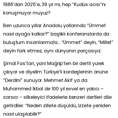
1986’dan 2025’e, 39 yıl mı, hep
“Kudüs acısı”
nı
konuşmuyor muyuz?
Ben uzunca yıllar Anadolu yollarında
“Ümmet
nasıl ayağa kalkar?”
başlıklı konferanslarda da
buluştum insanlarımızla…
“Ümmet”
deyin,
“Millet”
deyin fark etmez, aynı dünyanın parçasıyız.
Şimdi Fas’tan, yani Mağrip’ten bir dertli yürek
çıkıyor ve diyelim Türkiye’li kardeşlerinin önüne
“Derdini”
sunuyor.
Mehmet Akif
ya da
Muhammed İkbal
de 100 yıl evvel en yakıcı –
sarsıcı – silkeleyici ifadelerle benzeri dertleri dile
getirdiler.
“Neden zillete düşüldü, izzete yeniden
nasıl ulaşılabilir?
”