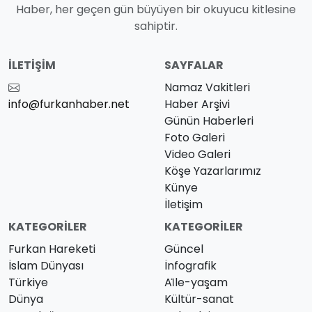
Haber, her geçen gün büyüyen bir okuyucu kitlesine
sahiptir.
İLETIŞIM
SAYFALAR
Namaz Vakitleri
info@furkanhaber.net
Haber Arşivi
Günün Haberleri
Foto Galeri
Video Galeri
Köşe Yazarlarımız
Künye
İletişim
KATEGORILER
KATEGORILER
Furkan Hareketi
Güncel
İslam Dünyası
İnfografik
Türkiye
Ai̇le-yaşam
Dünya
Kültür-sanat