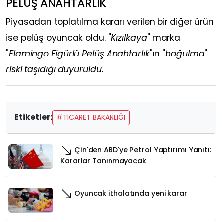
PELUŞ ANAHTARLIK
Piyasadan toplatılma kararı verilen bir diğer ürün
ise pelüş oyuncak oldu. "
Kızılkaya
" marka
"
Flamingo Figürlü Pelüş Anahtarlık
"ın "
boğulma
"
riski taşıdığı duyuruldu.
Etiketler:
#TICARET BAKANLIĞI
Çin'den ABD'ye Petrol Yaptırımı Yanıtı:
Kararlar Tanınmayacak
Oyuncak ithalatında yeni karar