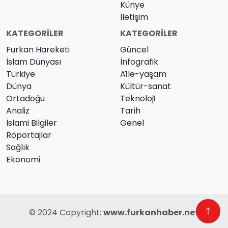
Künye
İletişim
KATEGORILER
KATEGORILER
Furkan Hareketi
Güncel
İslam Dünyası
İnfografik
Türkiye
Ai̇le-yaşam
Dünya
Kültür-sanat
Ortadoğu
Teknoloji̇
Analiz
Tarih
İslami Bilgiler
Genel
Röportajlar
Sağlık
Ekonomi
© 2024 Copyright:
www.furkanhaber.net