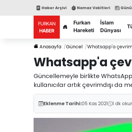
Haber Arşivi
Namaz Vakitleri
Günün
Furkan
İslam
FURKAN
T
Hareketi
Dünyası
HABER
Anasayfa
Güncel
Whatsapp'a çevrimd
Whatsapp'a çevr
Güncellemeyle birlikte WhatsApp'
kullanıcılar artık çevrimdışı da m
Eklenme Tarihi:
05 Kas 2021
1 dk oku