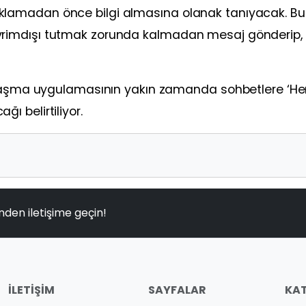
ke tıklamadan önce bilgi almasına olanak tanıyacak. B
nı çevrimdışı tutmak zorunda kalmadan mesaj gönderip,
ajlaşma uygulamasının yakın zamanda sohbetlere ‘He
ağı belirtiliyor.
nden iletişime geçin!
İLETIŞIM
SAYFALAR
KAT