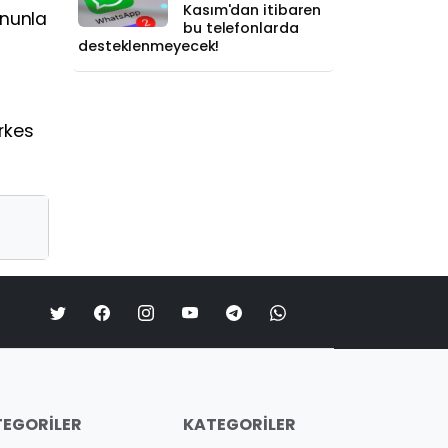
Kasım'dan itibaren
ununla
bu telefonlarda
desteklenmeyecek!
rkes
EGORILER
KATEGORILER