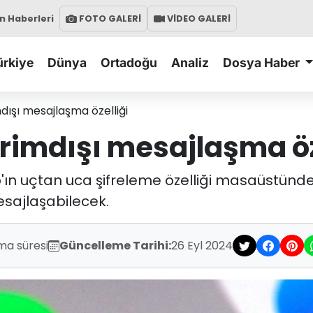
 Haberleri
FOTO GALERİ
VİDEO GALERİ
ürkiye
Dünya
Ortadoğu
Analiz
Dosya Haber
ışı mesajlaşma özelliği
imdışı mesajlaşma öz
ın uçtan uca şifreleme özelliği masaüstünde
esajlaşabilecek.
ma süresi
Güncelleme Tarihi:
26 Eyl 2024