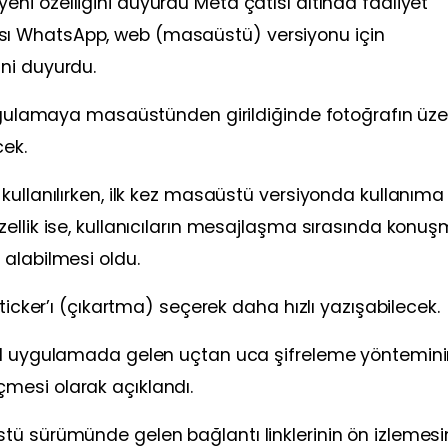
eni özelliğini duyurdu Meta çatısı altında faaliyet
ı WhatsApp, web (masaüstü) versiyonu için
ni duyurdu.
uygulamaya masaüstünden girildiğinde fotoğrafın üze
cek.
kullanılırken, ilk kez masaüstü versiyonda kullanıma
ellik ise, kullanıcıların mesajlaşma sırasında konu
alabilmesi oldu.
ticker’ı (çıkartma) seçerek daha hızlı yazışabilecek.
bil uygulamada gelen uçtan uca şifreleme yöntemin
mesi olarak açıklandı.
tü sürümünde gelen bağlantı linklerinin ön izlemesi