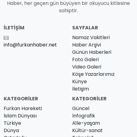
Haber, her geçen gün büyüyen bir okuyucu kitlesine
sahiptir.
İLETIŞIM
SAYFALAR
Namaz Vakitleri
info@furkanhaber.net
Haber Arşivi
Günün Haberleri
Foto Galeri
Video Galeri
Köşe Yazarlarımız
Künye
İletişim
KATEGORILER
KATEGORILER
Furkan Hareketi
Güncel
İslam Dünyası
İnfografik
Türkiye
Ai̇le-yaşam
Dünya
Kültür-sanat