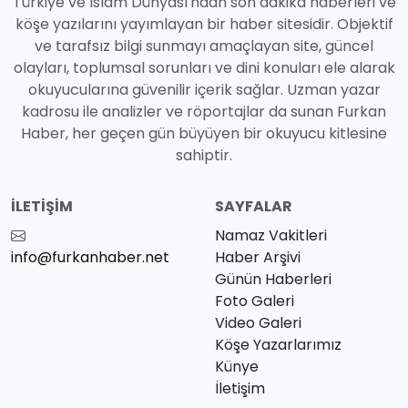
Türkiye ve İslam Dünyası'ndan son dakika haberleri ve
köşe yazılarını yayımlayan bir haber sitesidir. Objektif
ve tarafsız bilgi sunmayı amaçlayan site, güncel
olayları, toplumsal sorunları ve dini konuları ele alarak
okuyucularına güvenilir içerik sağlar. Uzman yazar
kadrosu ile analizler ve röportajlar da sunan Furkan
Haber, her geçen gün büyüyen bir okuyucu kitlesine
sahiptir.
İLETIŞIM
SAYFALAR
Namaz Vakitleri
info@furkanhaber.net
Haber Arşivi
Günün Haberleri
Foto Galeri
Video Galeri
Köşe Yazarlarımız
Künye
İletişim