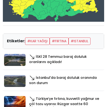
Etiketler:
#KAR YAĞIŞI
#FIRTINA
#ISTANBUL
İSKİ 28 Temmuz baraj doluluk
oranlarını açıkladı!
İstanbul'da baraj doluluk oranında
son durum
Türkiye’ye fırtına, kuvvetli yağmur ve
çöl tozu uyarısı: Rüzgar saatte 60