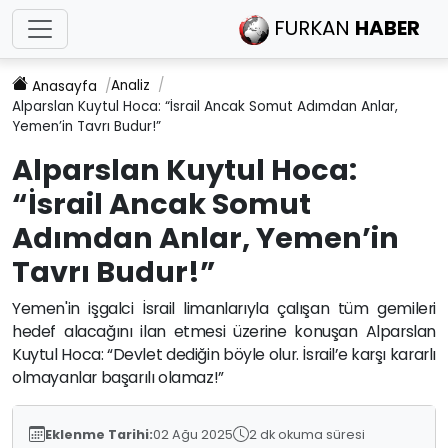
FURKAN
HABER
Analiz
Anasayfa
Alparslan Kuytul Hoca: “İsrail Ancak Somut Adımdan Anlar,
Yemen’in Tavrı Budur!”
Alparslan Kuytul Hoca:
“İsrail Ancak Somut
Adımdan Anlar, Yemen’in
Tavrı Budur!”
Yemen'in işgalci İsrail limanlarıyla çalışan tüm gemileri
hedef alacağını ilan etmesi üzerine konuşan Alparslan
Kuytul Hoca: “Devlet dediğin böyle olur. İsrail’e karşı kararlı
olmayanlar başarılı olamaz!”
Eklenme Tarihi:
02 Ağu 2025
2 dk okuma süresi