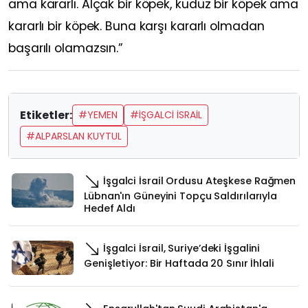
ama kararlı. Alçak bir köpek, kuduz bir köpek ama
kararlı bir köpek. Buna karşı kararlı olmadan
başarılı olamazsın.”
Etiketler:
#YEMEN
#İŞGALCI İSRAIL
#ALPARSLAN KUYTUL
İşgalci İsrail Ordusu Ateşkese Rağmen
Lübnan'ın Güneyini Topçu Saldırılarıyla
Hedef Aldı
İşgalci İsrail, Suriye’deki İşgalini
Genişletiyor: Bir Haftada 20 Sınır İhlali