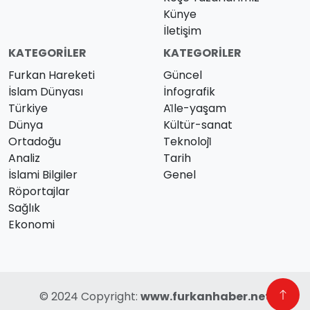
Künye
İletişim
KATEGORILER
KATEGORILER
Furkan Hareketi
Güncel
İslam Dünyası
İnfografik
Türkiye
Ai̇le-yaşam
Dünya
Kültür-sanat
Ortadoğu
Teknoloji̇
Analiz
Tarih
İslami Bilgiler
Genel
Röportajlar
Sağlık
Ekonomi
© 2024 Copyright:
www.furkanhaber.net