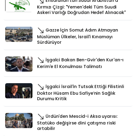
Ensarullah'tan Suudi Arabistan'a
Kırmızı Çizgi: "Yemen'deki Tüm Suudi
Askeri Varlığı Doğrudan Hedef Alınacak"
Gazze İçin Somut Adım Atmayan
Müslüman Ülkeler, İsrail'i Kınamayı
Sürdürüyor
İşgalci Bakan Ben-Gvir'den Kur'an-ı
Kerim'e El Konulması Talimatı
İşgalci İsrail'in Tutsak Ettiği Filistinli
Doktor Hüsam Ebu Safiye’nin Sağlık
Durumu Kritik
Ürdün'den Mescid-i Aksa uyarısı:
Statüko değişirse dini çatışma riski
artabilir