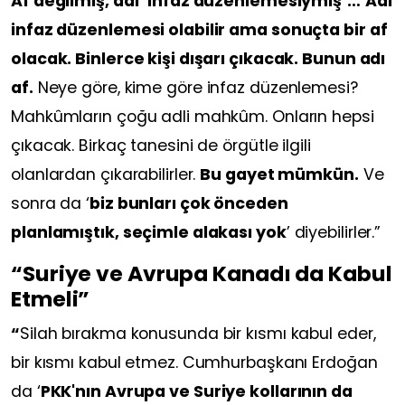
Af değilmiş, adı ‘infaz düzenlemesiymiş’…
Adı
infaz düzenlemesi olabilir ama sonuçta bir af
olacak. Binlerce kişi dışarı çıkacak. Bunun adı
af.
Neye göre, kime göre infaz düzenlemesi?
Mahkûmların çoğu adli mahkûm. Onların hepsi
çıkacak. Birkaç tanesini de örgütle ilgili
olanlardan çıkarabilirler.
Bu gayet mümkün.
Ve
sonra da ‘
biz bunları çok önceden
planlamıştık, seçimle alakası yok
’ diyebilirler.”
“Suriye ve Avrupa Kanadı da Kabul
Etmeli”
“
Silah bırakma konusunda bir kısmı kabul eder,
bir kısmı kabul etmez. Cumhurbaşkanı Erdoğan
da ‘
PKK'nın Avrupa ve Suriye kollarının da