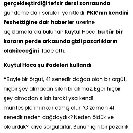
gerçekleştirdiği tefsir dersi sonrasında
gündeme dair soruları yanıtladı.
PKK’nın kendini
feshettiğine dair haberler
üzerine
açıklamalarda bulunan Kuytul Hoca,
bu tür bir
kararın perde arkasında gizli pazarlıkların
olabileceğini
ifade etti.
Kuytul Hoca şu ifadeleri kullandı
:
“
Böyle bir örgüt, 41 senedir dağda olan bir örgüt,
hiçbir şey almadan silah bırakmaz. Eğer hiçbir
şey almadan silah bıraktıysa kendi
müntesiplerini inkâr etmiş olur. ‘O zaman 41
senedir neden dağdaydık? Neden öldük ve
öldürdük?’ diye sorgularlar. Bunun için bir pazarlık