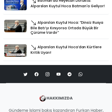
Batman’da Heyecan Dorukta:
Alparslan Kuytul Hoca Batman'a Geliyor!
Alparslan Kuytul Hoca: “Dinsiz Rusya
Bile Batı’yı Kınıyorsa Ortada Büyük Bir
Çürüme Vardır”
Alparslan Kuytul Hoca’dan Kürtlere
Kritik Uyarı!
HAKKIMIZDA
Gündeme İslami bakış kazandıran Furkan Haber,