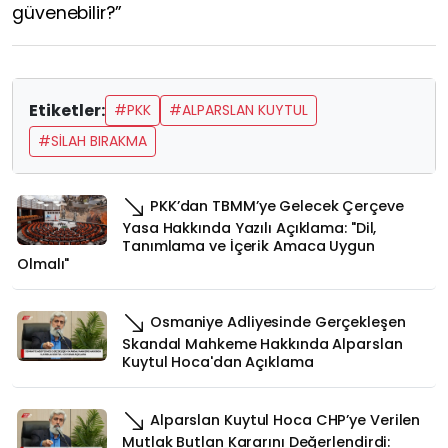
güvenebilir?”
Etiketler:
#PKK
#ALPARSLAN KUYTUL
#SILAH BIRAKMA
PKK’dan TBMM’ye Gelecek Çerçeve
Yasa Hakkında Yazılı Açıklama: "Dil,
Tanımlama ve İçerik Amaca Uygun
Olmalı"
Osmaniye Adliyesinde Gerçekleşen
Skandal Mahkeme Hakkında Alparslan
Kuytul Hoca'dan Açıklama
Alparslan Kuytul Hoca CHP’ye Verilen
Mutlak Butlan Kararını Değerlendirdi: