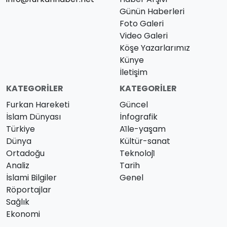
Günün Haberleri
Foto Galeri
Video Galeri
Köşe Yazarlarımız
Künye
İletişim
KATEGORILER
KATEGORILER
Furkan Hareketi
Güncel
İslam Dünyası
İnfografik
Türkiye
Ai̇le-yaşam
Dünya
Kültür-sanat
Ortadoğu
Teknoloji̇
Analiz
Tarih
İslami Bilgiler
Genel
Röportajlar
Sağlık
Ekonomi