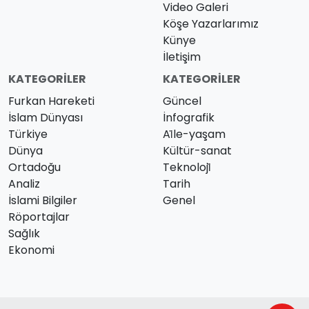
Video Galeri
Köşe Yazarlarımız
Künye
İletişim
KATEGORILER
KATEGORILER
Furkan Hareketi
Güncel
İslam Dünyası
İnfografik
Türkiye
Ai̇le-yaşam
Dünya
Kültür-sanat
Ortadoğu
Teknoloji̇
Analiz
Tarih
İslami Bilgiler
Genel
Röportajlar
Sağlık
Ekonomi