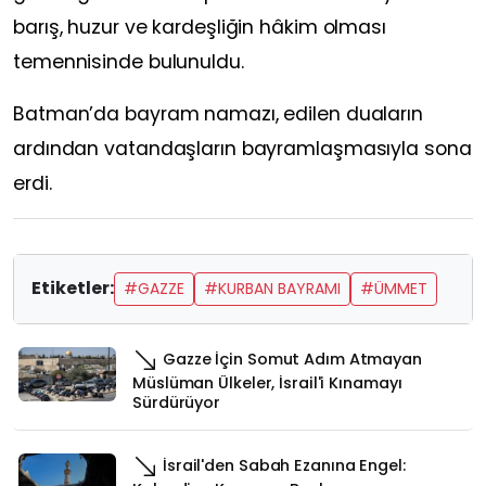
barış, huzur ve kardeşliğin hâkim olması
temennisinde bulunuldu.
Batman’da bayram namazı, edilen duaların
ardından vatandaşların bayramlaşmasıyla sona
erdi.
Etiketler:
#GAZZE
#KURBAN BAYRAMI
#ÜMMET
Gazze İçin Somut Adım Atmayan
Müslüman Ülkeler, İsrail'i Kınamayı
Sürdürüyor
İsrail'den Sabah Ezanına Engel: