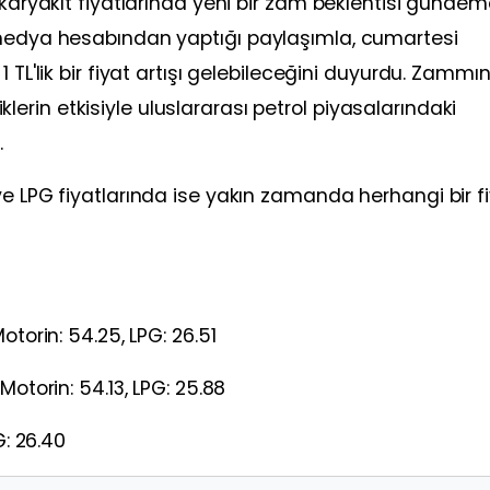
akaryakıt fiyatlarında yeni bir zam beklentisi günde
 medya hesabından yaptığı paylaşımla, cumartesi
 TL'lik bir fiyat artışı gelebileceğini duyurdu. Zammın
liklerin etkisiyle uluslararası petrol piyasalarındaki
.
ve LPG fiyatlarında ise yakın zamanda herhangi bir f
otorin: 54.25, LPG: 26.51
Motorin: 54.13, LPG: 25.88
G: 26.40