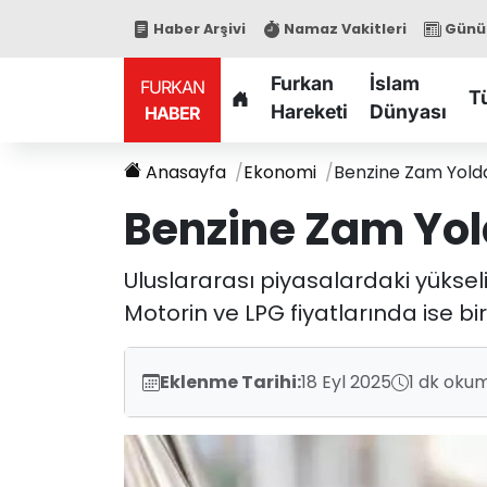
Haber Arşivi
Namaz Vakitleri
Günün
Furkan
İslam
FURKAN
T
Hareketi
Dünyası
HABER
Anasayfa
Ekonomi
Benzine Zam Yolda
Benzine Zam Yol
Uluslararası piyasalardaki yüksel
Motorin ve LPG fiyatlarında ise bi
Eklenme Tarihi:
18 Eyl 2025
1 dk okum