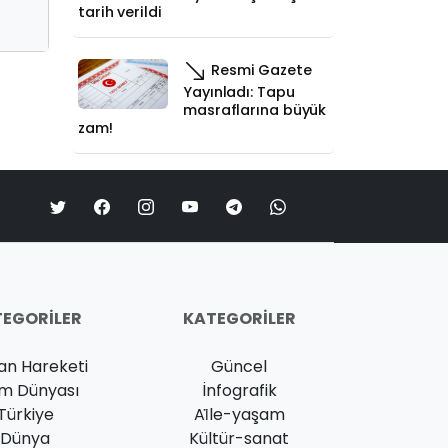
tarih verildi
Resmi Gazete
Yayınladı: Tapu
masraflarına büyük
zam!
EGORILER
KATEGORILER
an Hareketi
Güncel
am Dünyası
İnfografik
Türkiye
Ai̇le-yaşam
Dünya
Kültür-sanat