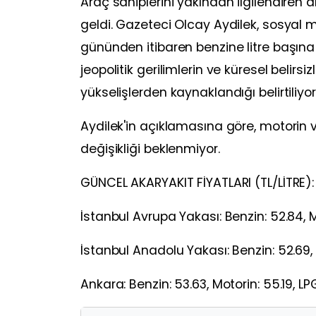
Araç sahiplerini yakından ilgilendiren 
geldi. Gazeteci Olcay Aydilek, sosyal
gününden itibaren benzine litre başına 1
jeopolitik gerilimlerin ve küresel belirsiz
yükselişlerden kaynaklandığı belirtiliyor
Aydilek'in açıklamasına göre, motorin 
değişikliği beklenmiyor.
GÜNCEL AKARYAKIT FİYATLARI (TL/LİTRE):
İstanbul Avrupa Yakası: Benzin: 52.84, M
İstanbul Anadolu Yakası: Benzin: 52.69, 
Ankara: Benzin: 53.63, Motorin: 55.19, LP