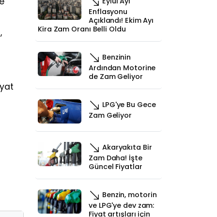
me
Eylül Ayı
Enflasyonu
Açıklandı! Ekim Ayı
Kira Zam Oranı Belli Oldu
,
Benzinin
Ardından Motorine
de Zam Geliyor
iyat
LPG'ye Bu Gece
Zam Geliyor
Akaryakıta Bir
Zam Daha! İşte
Güncel Fiyatlar
Benzin, motorin
ve LPG'ye dev zam:
Fiyat artışları için