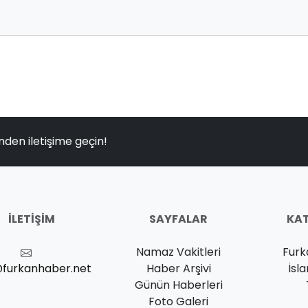
nden iletişime geçin!
İLETIŞIM
SAYFALAR
KAT
Namaz Vakitleri
Furk
@furkanhaber.net
Haber Arşivi
İsl
Günün Haberleri
Foto Galeri