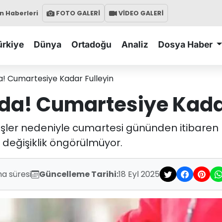
 Haberleri
FOTO GALERİ
VİDEO GALERİ
ürkiye
Dünya
Ortadoğu
Analiz
Dosya Haber
! Cumartesiye Kadar Fulleyin
da! Cumartesiye Kadar
işler nedeniyle cumartesi gününden itibaren 
r değişiklik öngörülmüyor.
a süresi
Güncelleme Tarihi:
18 Eyl 2025