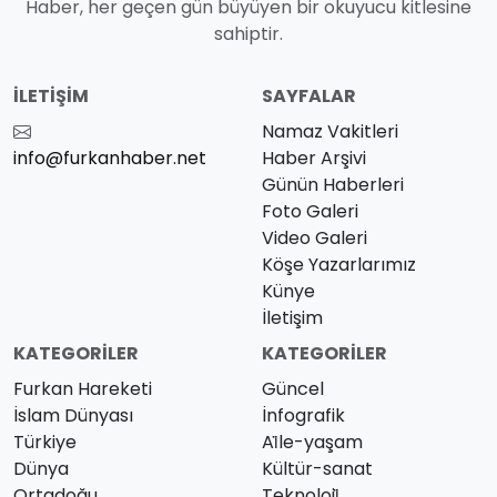
Haber, her geçen gün büyüyen bir okuyucu kitlesine
sahiptir.
İLETIŞIM
SAYFALAR
Namaz Vakitleri
info@furkanhaber.net
Haber Arşivi
Günün Haberleri
Foto Galeri
Video Galeri
Köşe Yazarlarımız
Künye
İletişim
KATEGORILER
KATEGORILER
Furkan Hareketi
Güncel
İslam Dünyası
İnfografik
Türkiye
Ai̇le-yaşam
Dünya
Kültür-sanat
Ortadoğu
Teknoloji̇