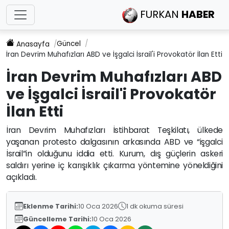
FURKAN
HABER
Güncel
Anasayfa
İran Devrim Muhafızları ABD ve İşgalci İsrail'i Provokatör İlan Etti
İran Devrim Muhafızları ABD
ve İşgalci İsrail'i Provokatör
İlan Etti
İran Devrim Muhafızları İstihbarat Teşkilatı, ülkede
yaşanan protesto dalgasının arkasında ABD ve “işgalci
İsrail”in olduğunu iddia etti. Kurum, dış güçlerin askeri
saldırı yerine iç karışıklık çıkarma yöntemine yöneldiğini
açıkladı.
Eklenme Tarihi:
10 Oca 2026
1 dk okuma süresi
Güncelleme Tarihi:
10 Oca 2026