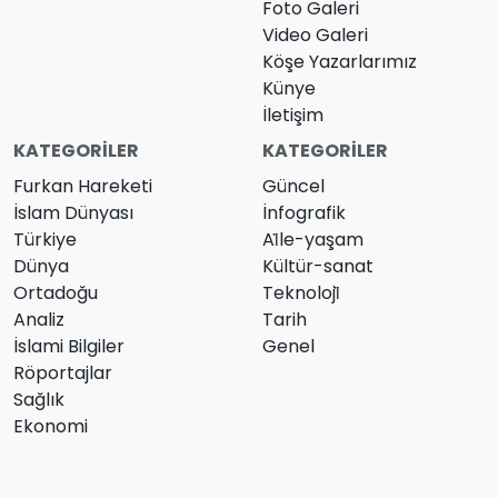
Foto Galeri
Video Galeri
Köşe Yazarlarımız
Künye
İletişim
KATEGORILER
KATEGORILER
Furkan Hareketi
Güncel
İslam Dünyası
İnfografik
Türkiye
Ai̇le-yaşam
Dünya
Kültür-sanat
Ortadoğu
Teknoloji̇
Analiz
Tarih
İslami Bilgiler
Genel
Röportajlar
Sağlık
Ekonomi