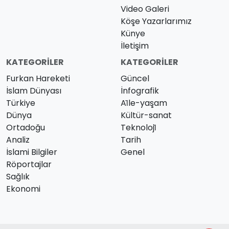
Video Galeri
Köşe Yazarlarımız
Künye
İletişim
KATEGORILER
KATEGORILER
Furkan Hareketi
Güncel
İslam Dünyası
İnfografik
Türkiye
Ai̇le-yaşam
Dünya
Kültür-sanat
Ortadoğu
Teknoloji̇
Analiz
Tarih
İslami Bilgiler
Genel
Röportajlar
Sağlık
Ekonomi