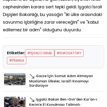
cephesinden karara sert tepki geldi. İşgalci İsrail
Dışişleri Bakanlığı, bu yasağın "iki ülke arasındaki
savunma işbirliğine zarar vereceğini" ve "kabul
edilemez bir adım" olduğunu duyurdu.
Etiketler:
#İŞGALCI İSRAIL
#EUROSATORY
#FRANSA
Gazze İçin Somut Adım Atmayan
Müslüman Ülkeler, İsrail'i Kınamayı
Sürdürüyor
İşgalci Bakan Ben-Gvir'den Kur'an-ı
Kerim'e El Konulması Talimatı