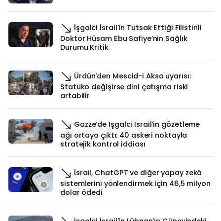
İşgalci İsrail'in Tutsak Ettiği Filistinli
Doktor Hüsam Ebu Safiye’nin Sağlık
Durumu Kritik
Ürdün'den Mescid-i Aksa uyarısı:
Statüko değişirse dini çatışma riski
artabilir
Gazze’de İşgalci İsrail’in gözetleme
ağı ortaya çıktı: 40 askeri noktayla
stratejik kontrol iddiası
İsrail, ChatGPT ve diğer yapay zekâ
sistemlerini yönlendirmek için 46,5 milyon
dolar ödedi
İşgalci İsrail'in Lübnan'ın Güneyindeki