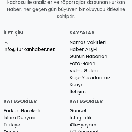
kadrosu ile analizler ve röportajlar da sunan Furkan
Haber, her geçen gün büyüyen bir okuyucu kitlesine
sahiptir.
İLETIŞIM
SAYFALAR
Namaz Vakitleri
info@furkanhaber.net
Haber Arşivi
Günün Haberleri
Foto Galeri
Video Galeri
Köşe Yazarlarımız
Künye
İletişim
KATEGORILER
KATEGORILER
Furkan Hareketi
Güncel
İslam Dünyası
İnfografik
Türkiye
Ai̇le-yaşam
Dünya
Kültür-sanat