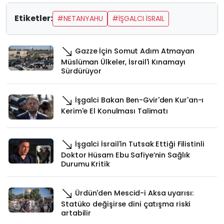
Etiketler:
#NETANYAHU
#İŞGALCI İSRAIL
Gazze İçin Somut Adım Atmayan
Müslüman Ülkeler, İsrail'i Kınamayı
Sürdürüyor
İşgalci Bakan Ben-Gvir'den Kur'an-ı
Kerim'e El Konulması Talimatı
İşgalci İsrail'in Tutsak Ettiği Filistinli
Doktor Hüsam Ebu Safiye’nin Sağlık
Durumu Kritik
Ürdün'den Mescid-i Aksa uyarısı:
Statüko değişirse dini çatışma riski
artabilir