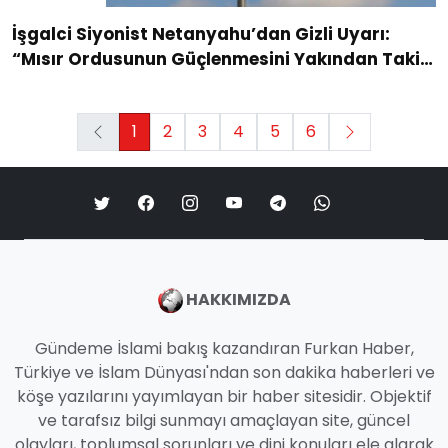
İşgalci Siyonist Netanyahu’dan Gizli Uyarı:
“Mısır Ordusunun Güçlenmesini Yakından Takip
Etmeliyiz”
1
2
3
4
5
6
HAKKIMIZDA
Gündeme İslami bakış kazandıran Furkan Haber,
Türkiye ve İslam Dünyası'ndan son dakika haberleri ve
köşe yazılarını yayımlayan bir haber sitesidir. Objektif
ve tarafsız bilgi sunmayı amaçlayan site, güncel
olayları, toplumsal sorunları ve dini konuları ele alarak