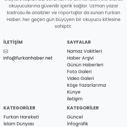
okuyucularına güvenilir içerik sağlar. Uzman yazar
kadrosu ile analizler ve röportajlar da sunan Furkan
Haber, her geçen gün büyüyen bir okuyucu kitlesine
sahiptir.
İLETIŞIM
SAYFALAR
Namaz Vakitleri
info@furkanhaber.net
Haber Arşivi
Günün Haberleri
Foto Galeri
Video Galeri
Köşe Yazarlarımız
Künye
İletişim
KATEGORILER
KATEGORILER
Furkan Hareketi
Güncel
İslam Dünyası
İnfografik