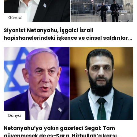
Güncel
Siyonist Netanyahu, İşgalci İsrail
hapishanelerindeki işkence ve cinsel saldırıları
yazan New York Times'ı hedef aldı
Dünya
Netanyahu’ya yakın gazeteci Segal: Tam
güvenmesek de eş-Şara, Hizbullah’a karşı