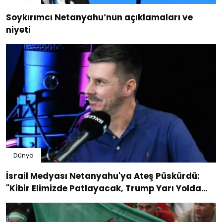
Soykırımcı Netanyahu’nun açıklamaları ve
niyeti
Dünya
İsrail Medyası Netanyahu'ya Ateş Püskürdü:
"Kibir Elimizde Patlayacak, Trump Yarı Yolda
Bırakacak"