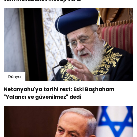
Dünya
Netanyahu'ya tarihi rest: Eski Başhaham
"Yalancı ve güvenilmez" dedi