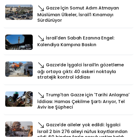
Gazze İçin Somut Adım Atmayan
Müslüman Ülkeler, İsrail'i Kınamayı
Sürdürüyor
İsrail'den Sabah Ezanına Engel:
Kalendiya Kampına Baskın
Gazze’de İşgalci İsrail’in gözetleme
ağı ortaya çıktı: 40 askeri noktayla
stratejik kontrol iddiası
Trump'tan Gazze için 'Tarihi Anlaşma'
İddiası: Hamas Çekilme Şartı Arıyor, Tel
Aviv ise Şüpheci
Gazze'de aileler yok edildi: İşgalci
İsrail 2 bin 276 aileyi nüfus kayıtlarından
sildi, 60 binden fazla çocuk yetim kaldı