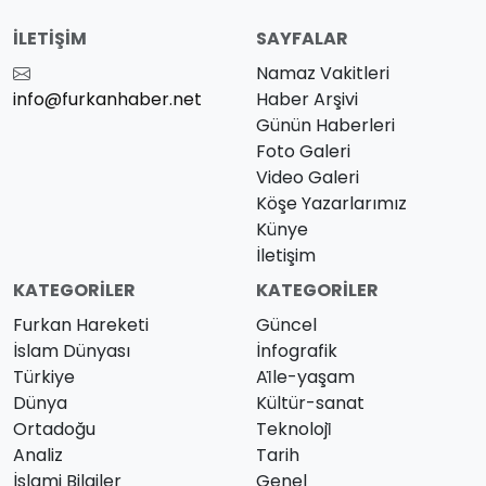
İLETIŞIM
SAYFALAR
Namaz Vakitleri
info@furkanhaber.net
Haber Arşivi
Günün Haberleri
Foto Galeri
Video Galeri
Köşe Yazarlarımız
Künye
İletişim
KATEGORILER
KATEGORILER
Furkan Hareketi
Güncel
İslam Dünyası
İnfografik
Türkiye
Ai̇le-yaşam
Dünya
Kültür-sanat
Ortadoğu
Teknoloji̇
Analiz
Tarih
İslami Bilgiler
Genel