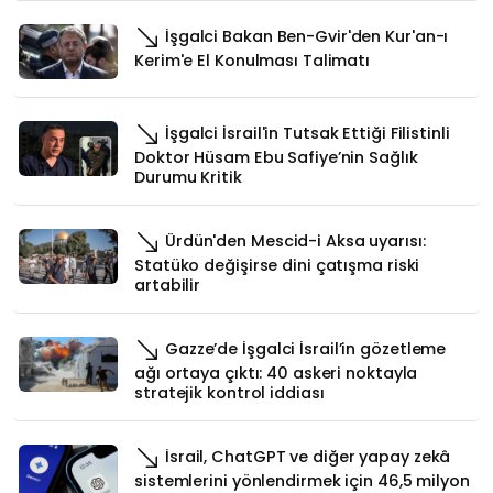
İşgalci Bakan Ben-Gvir'den Kur'an-ı
Kerim'e El Konulması Talimatı
İşgalci İsrail'in Tutsak Ettiği Filistinli
Doktor Hüsam Ebu Safiye’nin Sağlık
Durumu Kritik
Ürdün'den Mescid-i Aksa uyarısı:
Statüko değişirse dini çatışma riski
artabilir
Gazze’de İşgalci İsrail’in gözetleme
ağı ortaya çıktı: 40 askeri noktayla
stratejik kontrol iddiası
İsrail, ChatGPT ve diğer yapay zekâ
sistemlerini yönlendirmek için 46,5 milyon