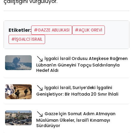
çalıştığını vurguluyor.
Etiketler:
#GAZZE ABLUKASI
#AÇLIK GREVI
#İŞGALCI İSRAIL
İşgalci İsrail Ordusu Ateşkese Rağmen
Lübnan'ın Güneyini Topçu Saldırılarıyla
Hedef Aldı
İşgalci İsrail, Suriye’deki İşgalini
Genişletiyor: Bir Haftada 20 Sınır İhlali
Gazze İçin Somut Adım Atmayan
Müslüman Ülkeler, İsrail'i Kınamayı
Sürdürüyor