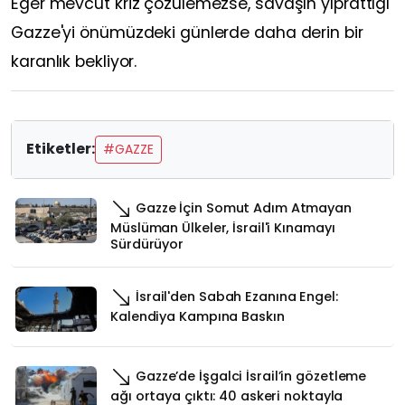
Eğer mevcut kriz çözülemezse, savaşın yıprattığı
Gazze'yi önümüzdeki günlerde daha derin bir
karanlık bekliyor.
Etiketler:
#GAZZE
Gazze İçin Somut Adım Atmayan
Müslüman Ülkeler, İsrail'i Kınamayı
Sürdürüyor
İsrail'den Sabah Ezanına Engel:
Kalendiya Kampına Baskın
Gazze’de İşgalci İsrail’in gözetleme
ağı ortaya çıktı: 40 askeri noktayla