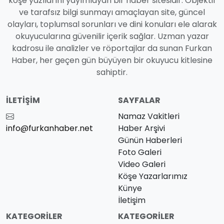
köşe yazılarını yayımlayan bir haber sitesidir. Objektif
ve tarafsız bilgi sunmayı amaçlayan site, güncel
olayları, toplumsal sorunları ve dini konuları ele alarak
okuyucularına güvenilir içerik sağlar. Uzman yazar
kadrosu ile analizler ve röportajlar da sunan Furkan
Haber, her geçen gün büyüyen bir okuyucu kitlesine
sahiptir.
İLETIŞIM
SAYFALAR
Namaz Vakitleri
info@furkanhaber.net
Haber Arşivi
Günün Haberleri
Foto Galeri
Video Galeri
Köşe Yazarlarımız
Künye
İletişim
KATEGORILER
KATEGORILER