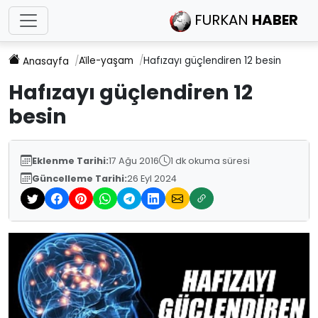
FURKAN
HABER
Ai̇le-yaşam
Hafızayı güçlendiren 12 besin
Anasayfa
Hafızayı güçlendiren 12
besin
Eklenme Tarihi:
17 Ağu 2016
1 dk okuma süresi
Güncelleme Tarihi:
26 Eyl 2024