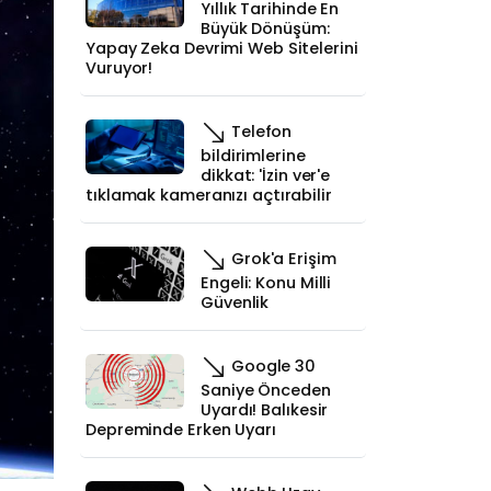
Yıllık Tarihinde En
Büyük Dönüşüm:
Yapay Zeka Devrimi Web Sitelerini
Vuruyor!
Telefon
bildirimlerine
dikkat: 'İzin ver'e
tıklamak kameranızı açtırabilir
Grok'a Erişim
Engeli: Konu Milli
Güvenlik
Google 30
Saniye Önceden
Uyardı! Balıkesir
Depreminde Erken Uyarı