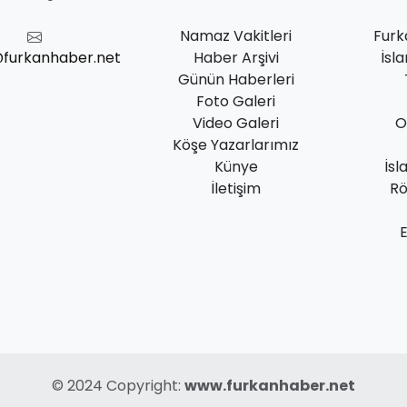
Namaz Vakitleri
Furk
@furkanhaber.net
Haber Arşivi
İsl
Günün Haberleri
Foto Galeri
Video Galeri
O
Köşe Yazarlarımız
Künye
İsl
İletişim
Rö
© 2024 Copyright:
www.furkanhaber.net