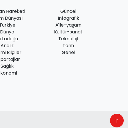
an Hareketi
Güncel
am Dünyası
İnfografik
Türkiye
Ai̇le-yaşam
Dünya
Kültür-sanat
rtadoğu
Teknoloji̇
Analiz
Tarih
ami Bilgiler
Genel
portajlar
Sağlık
Ekonomi