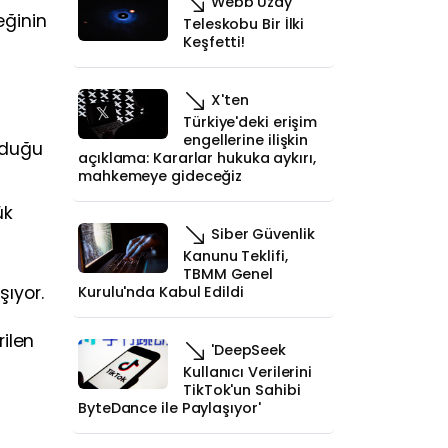
Webb Uzay
eğinin
Teleskobu Bir İlki
Keşfetti!
X'ten
Türkiye'deki erişim
engellerine ilişkin
lduğu
açıklama: Kararlar hukuka aykırı,
mahkemeye gideceğiz
ük
Siber Güvenlik
Kanunu Teklifi,
TBMM Genel
şıyor.
Kurulu'nda Kabul Edildi
rilen
'DeepSeek
Kullanıcı Verilerini
TikTok'un Sahibi
ByteDance ile Paylaşıyor'