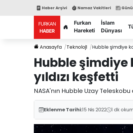
Haber Arşivi
Namaz Vakitleri
Günün
Furkan
İslam
FURKAN
T
Hareketi
Dünyası
HABER
Anasayfa
Teknoloji̇
Hubble şimdiye kad
Hubble şimdiye 
yıldızı keşfetti
NASA'nın Hubble Uzay Teleskobu de
Eklenme Tarihi:
15 Nis 2022
1 dk okum