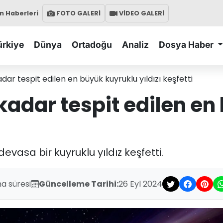
 Haberleri
FOTO GALERİ
VİDEO GALERİ
ürkiye
Dünya
Ortadoğu
Analiz
Dosya Haber
ar tespit edilen en büyük kuyruklu yıldızı keşfetti
kadar tespit edilen en
vasa bir kuyruklu yıldız keşfetti.
a süresi
Güncelleme Tarihi:
26 Eyl 2024