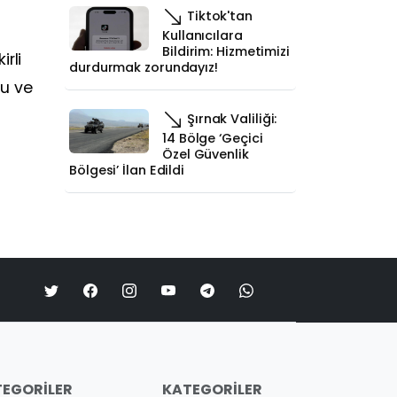
Tiktok'tan
Kullanıcılara
Bildirim: Hizmetimizi
rli
durdurmak zorundayız!
zu ve
Şırnak Valiliği:
14 Bölge ‘Geçici
Özel Güvenlik
Bölgesi’ İlan Edildi
EGORILER
KATEGORILER