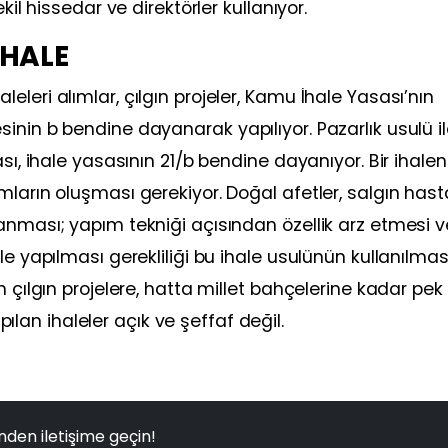
kil hissedar ve direktörler kullanıyor.
İHALE
leri alımlar, çılgın projeler, Kamu İhale Yasası’nın
inin b bendine dayanarak yapılıyor. Pazarlık usulü i
sı, ihale yasasının 21/b bendine dayanıyor. Bir ihalen
ların oluşması gerekiyor. Doğal afetler, salgın hasta
anması; yapım tekniği açısından özellik arz etmesi 
e yapılması gerekliliği bu ihale usulünün kullanılması
n çılgın projelere, hatta millet bahçelerine kadar pek
apılan ihaleler açık ve şeffaf değil.
nden iletişime geçin!