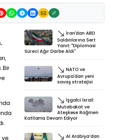
t
İran'dan ABD
Saldırılarına Sert
.
Yanıt: "Diplomasi
Süreci Ağır Darbe Aldı"
rı,
 Bir
NATO ve
Avrupa'dan yeni
ve
savaş stratejisi
İşgalci İsrail
ında
Mutabakat ve
bında
Ateşkese Rağmen
Katliama Devam Ediyor
ı.
Al Arabiya’dan
2 ve