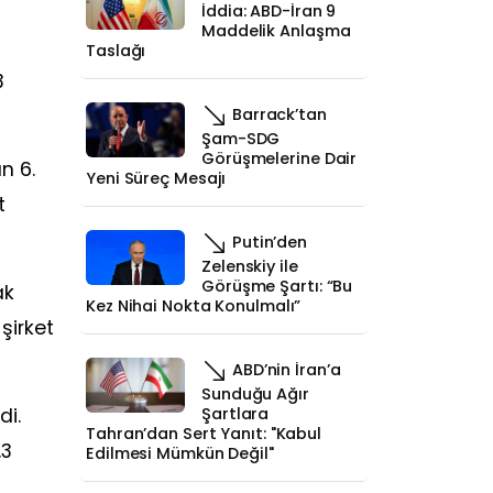
İddia: ABD-İran 9
Maddelik Anlaşma
Taslağı
3
Barrack’tan
Şam-SDG
Görüşmelerine Dair
n 6.
Yeni Süreç Mesajı
t
Putin’den
Zelenskiy ile
Görüşme Şartı: “Bu
ak
Kez Nihai Nokta Konulmalı”
 şirket
ABD’nin İran’a
Sunduğu Ağır
di.
Şartlara
Tahran’dan Sert Yanıt: "Kabul
.3
Edilmesi Mümkün Değil"