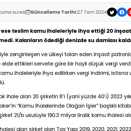
kuma süresi
Güncelleme Tarihi:
27 Tem 2024
drese teslim kamu ihaleleriyle ihya ettiği 20 inşaa
medi. Kalanların ödediği denizde su damlası kaldı
yle zenginleşen ve ülkeyi talan eden inşaat patronla
lde ettikleri servete göre bir hayli düşük vergi verdi.
amu ihaleleriyle ihya edilirken vergi indirimi, istisna 
dü.
k ihale alan 20 şirketin 8’i (yani yüzde 40’ı) 2023 yıl
er’in “Kamu İhalelerinde Olağan İşler” başlıklı kita
şirket 21/b usulüyle 190.3 milyar liralık kamu ihalesi ald
lesi alan şirket olan Taş Yapı 2019, 2020, 2021, 202