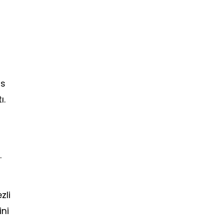
ıs
ı.
.
zli
ini