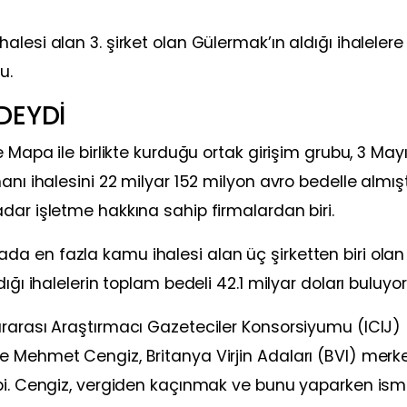
lesi alan 3. şirket olan Gülermak’ın aldığı ihalelere
u.
DEYDİ
 Mapa ile birlikte kurduğu ortak girişim grubu, 3 May
nı ihalesini 22 milyar 152 milyon avro bedelle almışt
dar işletme hakkına sahip firmalardan biri.
a en fazla kamu ihalesi alan üç şirketten biri olan
ığı ihalelerin toplam bedeli 42.1 milyar doları buluyor
ararası Araştırmacı Gazeteciler Konsorsiyumu (ICIJ)
 Mehmet Cengiz, Britanya Virjin Adaları (BVI) merke
ibi. Cengiz, vergiden kaçınmak ve bunu yaparken ism