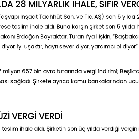
DA 28 MİLYARLIK İHALE, SIFIR VER
 (Taşyapı İnşaat Taahhüt San. ve Tic. AŞ) son 5 yılda 
rese teslim ihale aldı. Buna karşın şirket son 5 yılda 
Bakanı Erdoğan Bayraktar, Turanlı’ya ilişkin, “Başbak
iyor, iyi uşaktır, hayrı sever diyor, yardımcı ol diyor”
67 milyon 657 bin avro tutarında vergi indirimi; Beşikt
istinası sağladı. Şirkete ayrıca kamu bankalarından ucu
Zİ VERGİ VERDİ
e teslim ihale aldı. Şirketin son üç yılda verdiği vergin