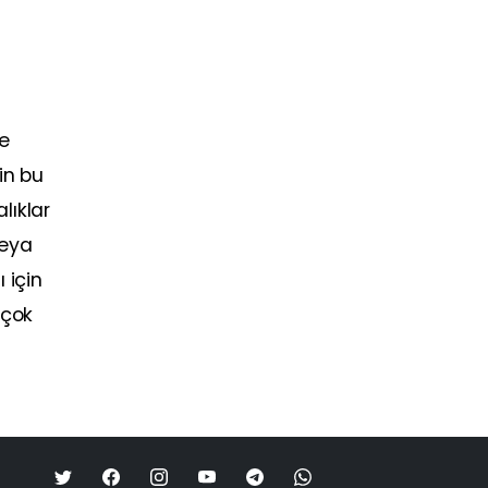
le
in bu
lıklar
veya
 için
 çok