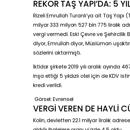
REKOR TAŞ YAPI’DA: 5 YIL
Rizeli Emrullah Turanlı’ya ait Taş Yapı
milyar 333 milyon 527 bin 775 liralık ad
vergi vermedi. Eski Çevre ve Şehircilik 
diyor, Emrullah diyor, Müslüman uşaktır d
sözlerini aktarmıştı.
İktidar şirkete 2019 yılı aralık ayında 4
inşa ettiği 5 yıldızlı otel için de KDV 
kredi verildi.
Görsel: Evrensel
VERGİ VEREN DE HAYLİ CÜ
Kolin, devletten 22.1 milyar liralık adres
aldığı ihalelere oranı yüzde 4.5 oldu.