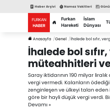
Haber Arşivi
Namaz Vakitleri
Günün
Furkan
İslam
FURKAN
T
Hareketi
Dünyası
HABER
Anasayfa
Genel
İhalede bol sıfır, ver
İhalede bol sıfır,
müteahhitleri v
Saray iktidarının 190 milyar liralı
vergi vermedi. Kalanların ödediği
zenginleşen ve ülkeyi talan eden i
göre bir hayli düşük vergi verdi. Bi
Devamı »