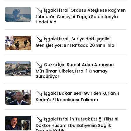
İşgalci İsrail Ordusu Ateşkese Rağmen
Lübnan'ın Güneyini Topçu Saldırılarıyla
Hedef Aldı
İşgalci İsrail, Suriye’deki İşgalini
Genişletiyor: Bir Haftada 20 Sınır İhlali
Gazze İçin Somut Adım Atmayan
Müslüman Ülkeler, İsrail'i Kınamayı
Sürdürüyor
İşgalci Bakan Ben-Gvir'den Kur'an-ı
Kerim'e El Konulması Talimatı
İşgalci İsrail'in Tutsak Ettiği Filistinli
Doktor Hüsam Ebu Safiye’nin Sağlık
Durumu Kritik