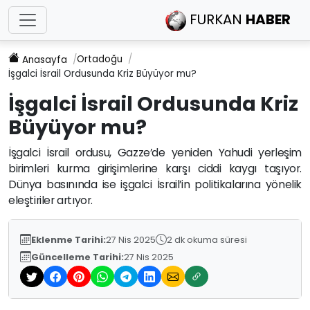
FURKAN
HABER
Ortadoğu
Anasayfa
İşgalci İsrail Ordusunda Kriz Büyüyor mu?
İşgalci İsrail Ordusunda Kriz
Büyüyor mu?
İşgalci İsrail ordusu, Gazze’de yeniden Yahudi yerleşim
birimleri kurma girişimlerine karşı ciddi kaygı taşıyor.
Dünya basınında ise işgalci İsrail’in politikalarına yönelik
eleştiriler artıyor.
Eklenme Tarihi:
27 Nis 2025
2 dk okuma süresi
Güncelleme Tarihi:
27 Nis 2025