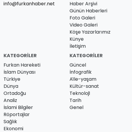
info@furkanhaber.net
Haber Arşivi
Günün Haberleri
Foto Galeri
Video Galeri
Köşe Yazarlarımız
Künye
İletişim
KATEGORILER
KATEGORILER
Furkan Hareketi
Güncel
İslam Dünyası
İnfografik
Türkiye
Ai̇le-yaşam
Dünya
Kültür-sanat
Ortadoğu
Teknoloji̇
Analiz
Tarih
İslami Bilgiler
Genel
Röportajlar
Sağlık
Ekonomi