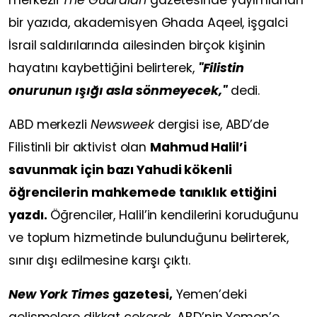
bir yazıda, akademisyen Ghada Aqeel, işgalci
İsrail saldırılarında ailesinden birçok kişinin
hayatını kaybettiğini belirterek,
"Filistin
onurunun ışığı asla sönmeyecek,"
dedi.
ABD merkezli
Newsweek
dergisi ise, ABD’de
Filistinli bir aktivist olan
Mahmud Halil’i
savunmak için bazı Yahudi kökenli
öğrencilerin mahkemede tanıklık ettiğini
yazdı.
Öğrenciler, Halil’in kendilerini koruduğunu
ve toplum hizmetinde bulunduğunu belirterek,
sınır dışı edilmesine karşı çıktı.
New York Times
gazetesi,
Yemen’deki
gelişmelere dikkat çekerek, ABD’nin Yemen’e