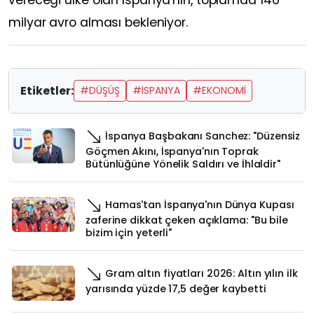
vereceği ülke olan İspanya'nın, toplamda 140
milyar avro alması bekleniyor.
Etiketler:
#DÜŞÜŞ
#İSPANYA
#EKONOMİ
İspanya Başbakanı Sanchez: "Düzensiz
Göçmen Akını, İspanya'nın Toprak
Bütünlüğüne Yönelik Saldırı ve İhlaldir"
Hamas'tan İspanya'nın Dünya Kupası
zaferine dikkat çeken açıklama: "Bu bile
bizim için yeterli"
Gram altın fiyatları 2026: Altın yılın ilk
yarısında yüzde 17,5 değer kaybetti