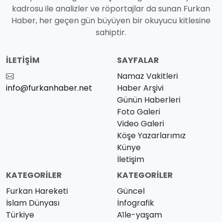
kadrosu ile analizler ve röportajlar da sunan Furkan
Haber, her geçen gün büyüyen bir okuyucu kitlesine
sahiptir.
İLETIŞIM
SAYFALAR
Namaz Vakitleri
info@furkanhaber.net
Haber Arşivi
Günün Haberleri
Foto Galeri
Video Galeri
Köşe Yazarlarımız
Künye
İletişim
KATEGORILER
KATEGORILER
Furkan Hareketi
Güncel
İslam Dünyası
İnfografik
Türkiye
Ai̇le-yaşam