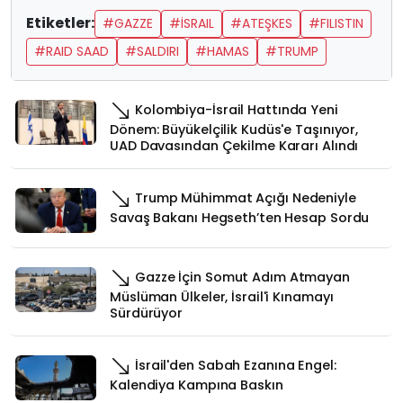
Etiketler:
#GAZZE
#İSRAIL
#ATEŞKES
#FILISTIN
#RAID SAAD
#SALDIRI
#HAMAS
#TRUMP
Kolombiya-İsrail Hattında Yeni
Dönem: Büyükelçilik Kudüs'e Taşınıyor,
UAD Davasından Çekilme Kararı Alındı
Trump Mühimmat Açığı Nedeniyle
Savaş Bakanı Hegseth’ten Hesap Sordu
Gazze İçin Somut Adım Atmayan
Müslüman Ülkeler, İsrail'i Kınamayı
Sürdürüyor
İsrail'den Sabah Ezanına Engel:
Kalendiya Kampına Baskın