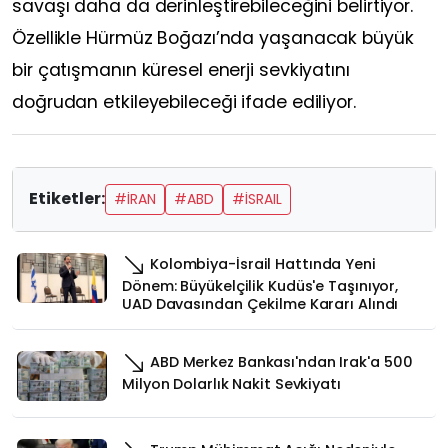
savaşı daha da derinleştirebileceğini belirtiyor.
Özellikle Hürmüz Boğazı’nda yaşanacak büyük
bir çatışmanın küresel enerji sevkiyatını
doğrudan etkileyebileceği ifade ediliyor.
Etiketler:
#İRAN
#ABD
#İSRAIL
Kolombiya-İsrail Hattında Yeni
Dönem: Büyükelçilik Kudüs'e Taşınıyor,
UAD Davasından Çekilme Kararı Alındı
ABD Merkez Bankası'ndan Irak'a 500
Milyon Dolarlık Nakit Sevkiyatı