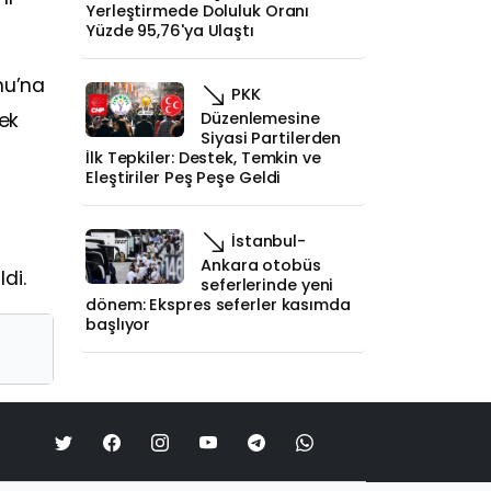
Yerleştirmede Doluluk Oranı
Yüzde 95,76'ya Ulaştı
nu’na
PKK
Düzenlemesine
ek
Siyasi Partilerden
İlk Tepkiler: Destek, Temkin ve
Eleştiriler Peş Peşe Geldi
İstanbul-
Ankara otobüs
di.
seferlerinde yeni
dönem: Ekspres seferler kasımda
başlıyor