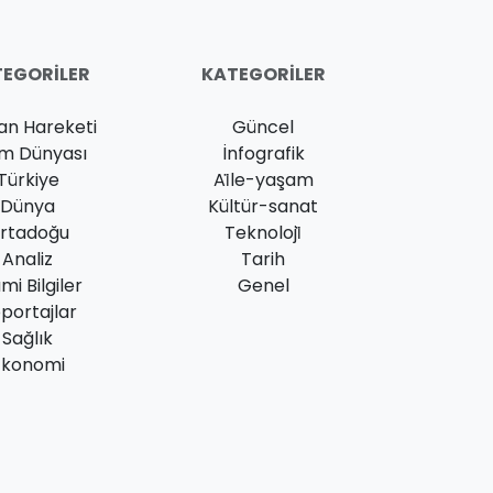
EGORILER
KATEGORILER
an Hareketi
Güncel
am Dünyası
İnfografik
Türkiye
Ai̇le-yaşam
Dünya
Kültür-sanat
rtadoğu
Teknoloji̇
Analiz
Tarih
ami Bilgiler
Genel
portajlar
Sağlık
Ekonomi