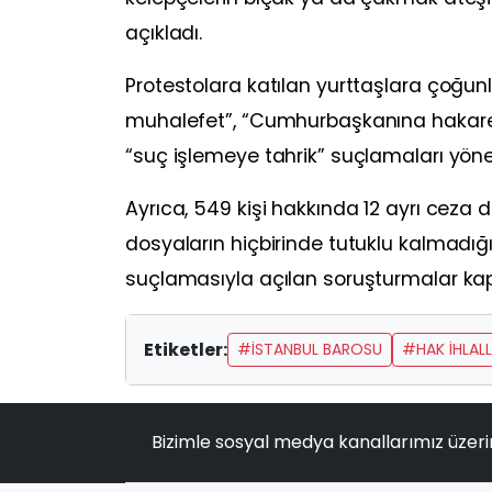
açıkladı.
Protestolara katılan yurttaşlara çoğunl
muhalefet”, “Cumhurbaşkanına hakaret
“suç işlemeye tahrik” suçlamaları yönelt
Ayrıca, 549 kişi hakkında 12 ayrı ceza d
dosyaların hiçbirinde tutuklu kalmadı
suçlamasıyla açılan soruşturmalar kaps
Etiketler:
#İSTANBUL BAROSU
#HAK İHLALL
Bizimle sosyal medya kanallarımız üzeri