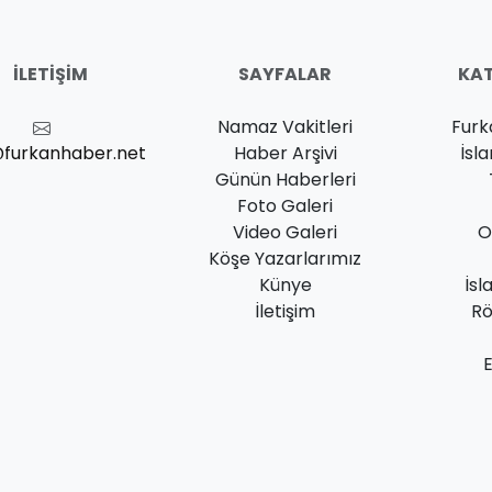
İLETIŞIM
SAYFALAR
KAT
Namaz Vakitleri
Furk
@furkanhaber.net
Haber Arşivi
İsl
Günün Haberleri
Foto Galeri
Video Galeri
O
Köşe Yazarlarımız
Künye
İsl
İletişim
Rö