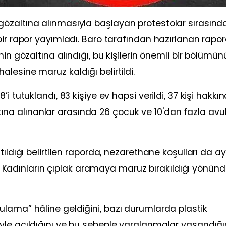
özaltına alınmasıyla başlayan protestolar sırasınd
bir rapor yayımladı. Baro tarafından hazırlanan rapor
in gözaltına alındığı, bu kişilerin önemli bir bölümün
lesine maruz kaldığı belirtildi.
i tutuklandı, 83 kişiye ev hapsi verildi, 37 kişi hakkı
zaltına alınanlar arasında 26 çocuk ve 10'dan fazla av
ıldığı belirtilen raporda, nezarethane koşulları da ayr
di. Kadınların çıplak aramaya maruz bırakıldığı yönünd
lama” hâline geldiğini, bazı durumlarda plastik
yle açıldığını ve bu sebeple yaralanmalar yaşandığı