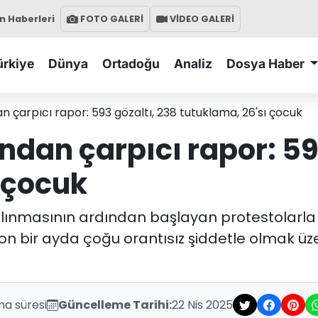
 Haberleri
FOTO GALERİ
VİDEO GALERİ
ürkiye
Dünya
Ortadoğu
Analiz
Dosya Haber
n çarpıcı rapor: 593 gözaltı, 238 tutuklama, 26'sı çocuk
ndan çarpıcı rapor: 59
 çocuk
masının ardından başlayan protestolarla ilgi
n bir ayda çoğu orantısız şiddetle olmak üzer
ma süresi
Güncelleme Tarihi:
22 Nis 2025