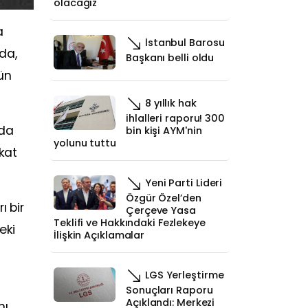
olacağız
a
İstanbul Barosu
da,
Başkanı belli oldu
ün
8 yıllık hak
ihlalleri raporu! 300
nda
bin kişi AYM'nin
yolunu tuttu
ukat
Yeni Parti Lideri
Özgür Özel’den
ı bir
Çerçeve Yasa
Teklifi ve Hakkındaki Fezlekeye
eki
İlişkin Açıklamalar
LGS Yerleştirme
Sonuçları Raporu
Açıklandı: Merkezi
nı