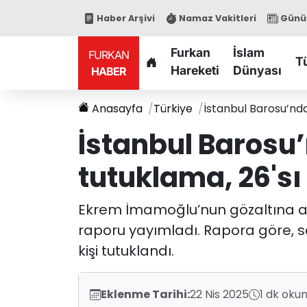
Haber Arşivi
Namaz Vakitleri
Günün
Furkan
İslam
FURKAN
T
Hareketi
Dünyası
HABER
Anasayfa
Türkiye
İstanbul Barosu’nda
İstanbul Barosu’
tutuklama, 26'sı
Ekrem İmamoğlu’nun gözaltına alın
raporu yayımladı. Rapora göre, so
kişi tutuklandı.
Eklenme Tarihi:
22 Nis 2025
1 dk oku