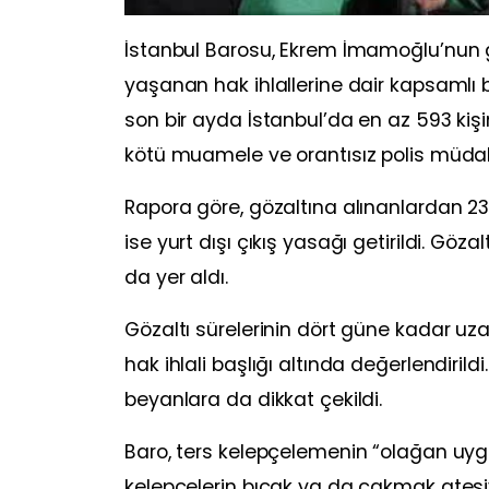
İstanbul Barosu, Ekrem İmamoğlu’nun g
yaşanan hak ihlallerine dair kapsamlı 
son bir ayda İstanbul’da en az 593 kişin
kötü muamele ve orantısız polis müdaha
Rapora göre, gözaltına alınanlardan 238’
ise yurt dışı çıkış yasağı getirildi. Gö
da yer aldı.
Gözaltı sürelerinin dört güne kadar uzat
hak ihlali başlığı altında değerlendiril
beyanlara da dikkat çekildi.
Baro, ters kelepçelemenin “olağan uygu
kelepçelerin bıçak ya da çakmak ateşi