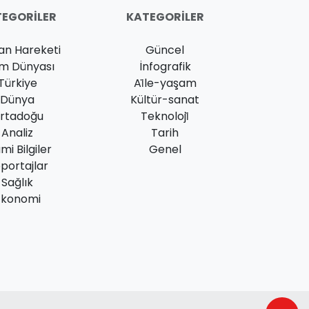
EGORILER
KATEGORILER
an Hareketi
Güncel
am Dünyası
İnfografik
Türkiye
Ai̇le-yaşam
Dünya
Kültür-sanat
rtadoğu
Teknoloji̇
Analiz
Tarih
ami Bilgiler
Genel
portajlar
Sağlık
Ekonomi