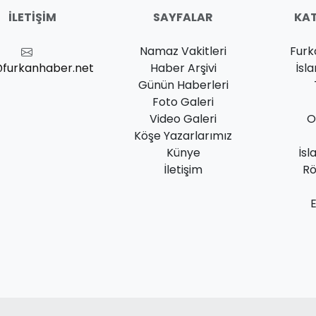
İLETIŞIM
SAYFALAR
KAT
Namaz Vakitleri
Furk
@furkanhaber.net
Haber Arşivi
İsl
Günün Haberleri
Foto Galeri
Video Galeri
O
Köşe Yazarlarımız
Künye
İsl
İletişim
Rö