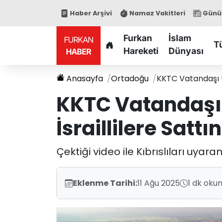
Haber Arşivi
Namaz Vakitleri
Günün
Furkan
İslam
FURKAN
T
Hareketi
Dünyası
HABER
Anasayfa
Ortadoğu
KKTC Vatandaşı Uy
KKTC Vatandaşı 
İsraillilere Sattın
Çektiği video ile Kıbrıslıları uyar
Eklenme Tarihi:
11 Ağu 2025
1 dk oku