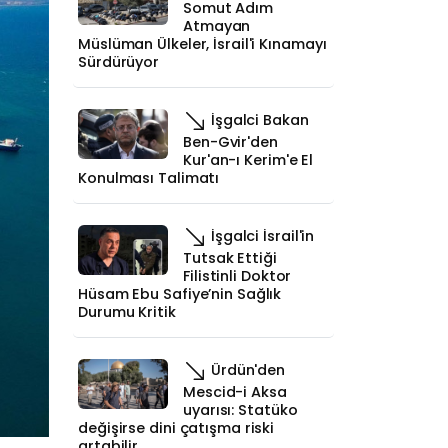
Somut Adım
Atmayan
Müslüman Ülkeler, İsrail'i Kınamayı
Sürdürüyor
İşgalci Bakan
Ben-Gvir'den
Kur'an-ı Kerim'e El
Konulması Talimatı
İşgalci İsrail'in
Tutsak Ettiği
Filistinli Doktor
Hüsam Ebu Safiye’nin Sağlık
Durumu Kritik
Ürdün'den
Mescid-i Aksa
uyarısı: Statüko
değişirse dini çatışma riski
artabilir