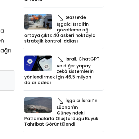
Gazze’de
İşgalci İsrail’in
gözetleme ağı
ya
ortaya çıktı: 40 askeri noktayla
en
stratejik kontrol iddiası
ağrı
İsrail, ChatGPT
ve diğer yapay
zekâ sistemlerini
yönlendirmek için 46,5 milyon
dolar ödedi
İşgalci İsrail'in
Lübnan'ın
Güneyindeki
Patlamalarla Oluşturduğu Büyük
Tahribat Görüntülendi