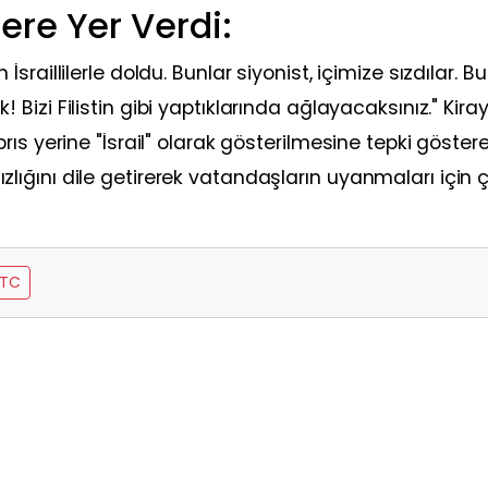
ere Yer Verdi:
aillilerle doldu. Bunlar siyonist, içimize sızdılar.
Bu
ık!
Bizi Filistin gibi yaptıklarında ağlayacaksınız."
Kira
ıs yerine "İsrail" olarak gösterilmesine tepki göster
ğını dile getirerek vatandaşların uyanmaları için ç
TC