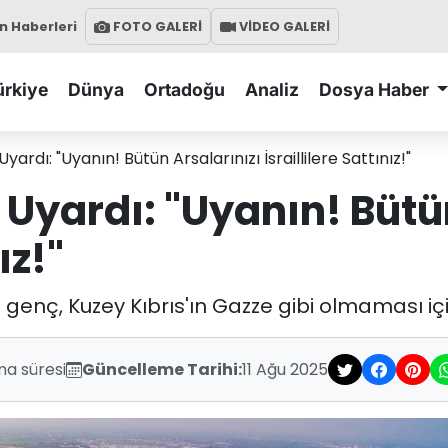
 Haberleri
FOTO GALERİ
VİDEO GALERİ
ürkiye
Dünya
Ortadoğu
Analiz
Dosya Haber
ardı: "Uyanın! Bütün Arsalarınızı İsraillilere Sattınız!"
Uyardı: "Uyanın! Bütün
ız!"
an genç, Kuzey Kıbrıs'ın Gazze gibi olmaması içi
ma süresi
Güncelleme Tarihi:
11 Ağu 2025