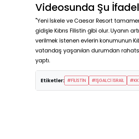
Videosunda Şu İfadel
"Yeni İskele ve Caesar Resort tamamen İsr
gidişle Kıbrıs Filistin gibi olur. Uyanın art
verilmek istenen evlerin konumunun Kıbr
vatandaş yaşanılan durumdan rahatsızlı
yaptı.
Etiketler:
#FILISTIN
#İŞGALCI İSRAIL
#KK