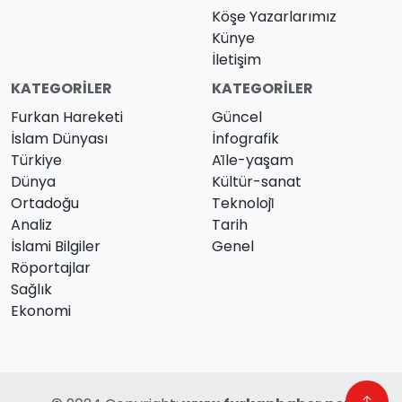
Köşe Yazarlarımız
Künye
İletişim
KATEGORILER
KATEGORILER
Furkan Hareketi
Güncel
İslam Dünyası
İnfografik
Türkiye
Ai̇le-yaşam
Dünya
Kültür-sanat
Ortadoğu
Teknoloji̇
Analiz
Tarih
İslami Bilgiler
Genel
Röportajlar
Sağlık
Ekonomi