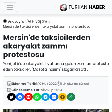
FURKAN
HABER
Ai̇le-yaşam
Anasayfa
Mersin'de taksicilerden akaryakıt zammı protestosu
Mersin'de taksicilerden
akaryakıt zammı
protestosu
Yenişehir'de akaryakıt fiyatlarına gelen zamları protesto
eden taksiciler, "Mazota indirim" sloganları attı.
Eklenme Tarihi:
10 Haz 2022
1 dk okuma süresi
Güncelleme Tarihi:
26 Eyl 2024