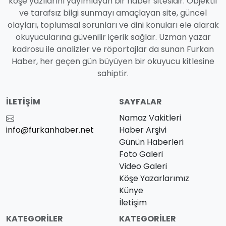
köşe yazılarını yayımlayan bir haber sitesidir. Objektif
ve tarafsız bilgi sunmayı amaçlayan site, güncel
olayları, toplumsal sorunları ve dini konuları ele alarak
okuyucularına güvenilir içerik sağlar. Uzman yazar
kadrosu ile analizler ve röportajlar da sunan Furkan
Haber, her geçen gün büyüyen bir okuyucu kitlesine
sahiptir.
İLETIŞIM
SAYFALAR
Namaz Vakitleri
info@furkanhaber.net
Haber Arşivi
Günün Haberleri
Foto Galeri
Video Galeri
Köşe Yazarlarımız
Künye
İletişim
KATEGORILER
KATEGORILER