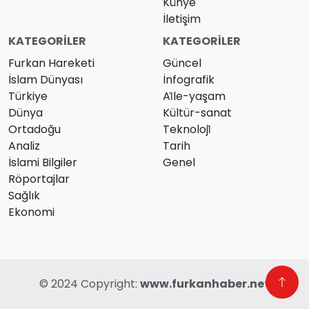
Künye
İletişim
KATEGORILER
KATEGORILER
Furkan Hareketi
Güncel
İslam Dünyası
İnfografik
Türkiye
Ai̇le-yaşam
Dünya
Kültür-sanat
Ortadoğu
Teknoloji̇
Analiz
Tarih
İslami Bilgiler
Genel
Röportajlar
Sağlık
Ekonomi
© 2024 Copyright:
www.furkanhaber.net