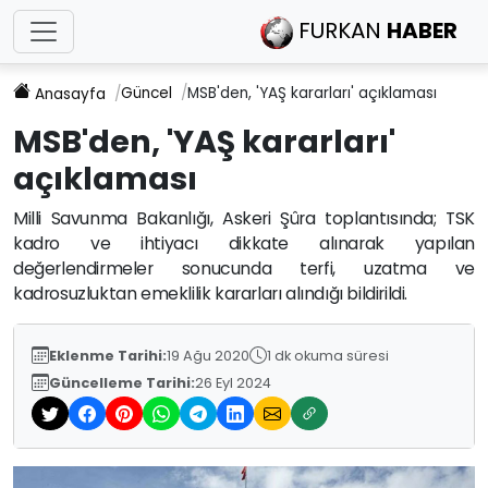
FURKAN
HABER
Güncel
MSB'den, 'YAŞ kararları' açıklaması
Anasayfa
MSB'den, 'YAŞ kararları'
açıklaması
Milli Savunma Bakanlığı, Askeri Şûra toplantısında; TSK
kadro ve ihtiyacı dikkate alınarak yapılan
değerlendirmeler sonucunda terfi, uzatma ve
kadrosuzluktan emeklilik kararları alındığı bildirildi.
Eklenme Tarihi:
19 Ağu 2020
1 dk okuma süresi
Güncelleme Tarihi:
26 Eyl 2024