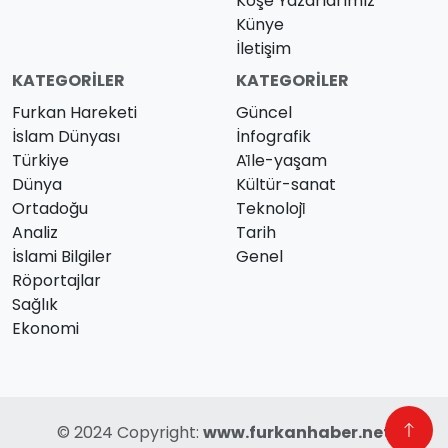
Köşe Yazarlarımız
Künye
İletişim
KATEGORILER
KATEGORILER
Furkan Hareketi
Güncel
İslam Dünyası
İnfografik
Türkiye
Ai̇le-yaşam
Dünya
Kültür-sanat
Ortadoğu
Teknoloji̇
Analiz
Tarih
İslami Bilgiler
Genel
Röportajlar
Sağlık
Ekonomi
© 2024 Copyright:
www.furkanhaber.net