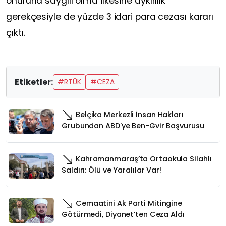
onuruna saygılı olma ilkesine aykırılık”
gerekçesiyle de yüzde 3 idari para cezası kararı
çıktı.
Etiketler:
#RTÜK
#CEZA
Belçika Merkezli İnsan Hakları
Grubundan ABD'ye Ben-Gvir Başvurusu
Kahramanmaraş’ta Ortaokula Silahlı
Saldırı: Ölü ve Yaralılar Var!
Cemaatini Ak Parti Mitingine
Götürmedi, Diyanet’ten Ceza Aldı