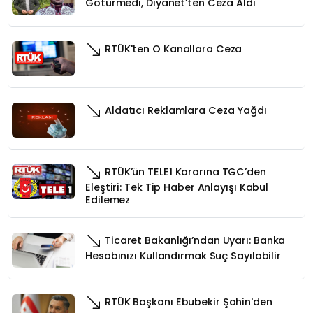
Götürmedi, Diyanet’ten Ceza Aldı
RTÜK'ten O Kanallara Ceza
Aldatıcı Reklamlara Ceza Yağdı
RTÜK’ün TELE1 Kararına TGC’den
Eleştiri: Tek Tip Haber Anlayışı Kabul
Edilemez
Ticaret Bakanlığı’ndan Uyarı: Banka
Hesabınızı Kullandırmak Suç Sayılabilir
RTÜK Başkanı Ebubekir Şahin'den