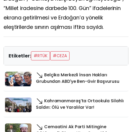
“Millet iradesine darbede 100. Gün” ifadelerinin
ekrana getirilmesi ve Erdoğan’a yönelik
eleştirilerde sınırın aşılması iftira sayıldı.
Etiketler:
#RTÜK
#CEZA
Belçika Merkezli İnsan Hakları
Grubundan ABD'ye Ben-Gvir Başvurusu
Kahramanmaraş’ta Ortaokula Silahlı
Saldırı: Ölü ve Yaralılar Var!
Cemaatini Ak Parti Mitingine