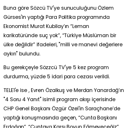
Buna göre Sözcü TV'ye sunuculuğunu Özlem
Gürses'in yaptığı Para Politika programında
Ekonomist Murat Kubilay’ın “Leman
karikatüründe suç yok”, “Türkiye Müslüman bir
ülke değildir” ifadeleri, "milli ve manevi değerlere
aykırı" bulundu.
Bu gerekçeyle Sözzcü TV'ye 5 kez program
durdurma, yüzde 5 idari para cezası verildi.
TELE1'e ise , Evren Özalkuş ve Merdan Yanardağ’ın
"4 Soru 4 Yanıt" isimli program akışı içerisinde
CHP Genel Başkanı Özgür Özel'in Saraçhane’de
yaptığı konuşmasında geçen, “Cunta Başkanı
Erdoğan”, “Cuntaya Karşı Boyun Eğmeyeceğiz”,