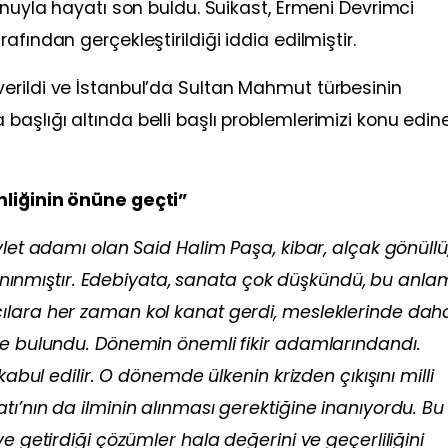
unuyla hayatı son buldu. Suikast, Ermeni Devrimci
fından gerçekleştirildiği iddia edilmiştir.
erildi ve İstanbul’da Sultan Mahmut türbesinin
aşlığı altında belli başlı problemlerimizi konu edine
mliğinin önüne geçti”
let adamı olan Said Halim Paşa, kibar, alçak gönüllü,
k tanınmıştır. Edebiyata, sanata çok düşkündü, bu anl
ılara her zaman kol kanat gerdi, mesleklerinde daha
te bulundu. Dönemin önemli fikir adamlarındandı.
kabul edilir. O dönemde ülkenin krizden çıkışını milli
ı’nın da ilminin alınması gerektiğine inanıyordu. Bu
e getirdiği çözümler hala değerini ve geçerliliğini