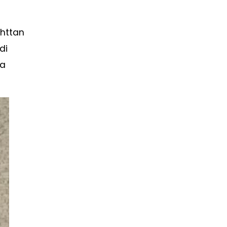
ahttan
di
da