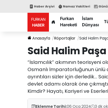
Haber Arşivi
Namaz Vakitleri
Günün
Furkan
İslam
FURKAN
T
Hareketi
Dünyası
HABER
Anasayfa
Röportajlar
Said Halim Paşa
Said Halim Paşa 
“İslamcılık” akımının teorisyeni o
Osmanlı İmparatorluğunun ünlü d
ayrıntıları sizler için derledik… 
devlet adamı olarak öne çıkmıştı
Kimdir? Hayatı, Kariyeri ve Eserle
Eklenme Tarihi:
06 Oca 2024
3 dk o