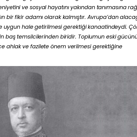
eniyetini ve sosyal hayatını yakından tanımasına r
ın bir fikir adamı olarak kalmıştır. Avrupa’dan alaca
ize uygun hale getirilmesi gerektiği kanaatindeydi. Ç
in baş temsilcilerinden biridir. Toplumun eski gücün
e ahlak ve fazilete önem verilmesi gerektiğine