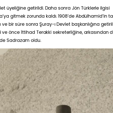
t üyeliğine getirildi. Daha sonra Jön Türklerle ilgisi
pa’ya gitmek zorunda kaldı. 1908’de Abdülhamid’in t
ve bir süre sonra Şuray-ı Devlet başkanlığına getiril
tti ve önce İttihad Terakki sekreterliğine, arkasından 
içinde Sadrazam oldu.