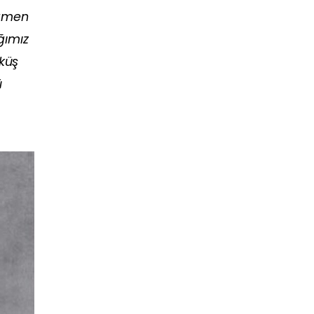
ağmen
ğımız
öküş
ü