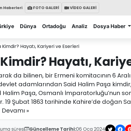
 Haberleri
FOTO GALERİ
VİDEO GALERİ
ürkiye
Dünya
Ortadoğu
Analiz
Dosya Haber
 Kimdir? Hayatı, Kariyeri ve Eserleri
Kimdir? Hayatı, Kariyer
larak da bilinen, bir Ermeni komitacının 6 Aral
evlet adamlarından Said Halim Paşa kimdir, 
Said Halim Paşa, Osmanlı İmparatorluğu’nun son
r. 19 Şubat 1863 tarihinde Kahire’de doğan S
ri Devamı »
kuma süresi
Güncelleme Tarihi:
06 Oca 2024