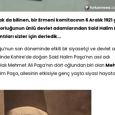
ak da bilinen, bir Ermeni komitacının 6 Aralık 1921
orluğunun ünlü devlet adamlarından Said Halim
tıları sizler için derledik…
u’nun son döneminde etkili bir siyasetçi ve devlet
ihinde Kahire’de doğan Said Halim Paşa’nın asıl adı
valalı Mehmet Ali Paşa’nın dört oğlundan biri olan
Me
lim Paşa, ailesinin etkisiyle genç yaşta siyasi hayat