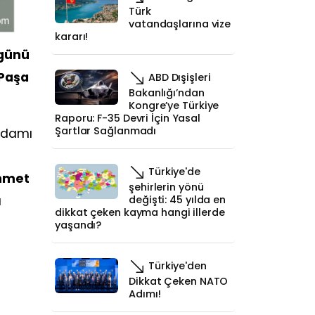
Türk
vatandaşlarına vize
kararı!
 günü
 Paşa
ABD Dışişleri
Bakanlığı’ndan
Kongre’ye Türkiye
Raporu: F-35 Devri İçin Yasal
Şartlar Sağlanmadı
 adamı
Türkiye'de
hmet
şehirlerin yönü
a
değişti: 45 yılda en
dikkat çeken kayma hangi illerde
yaşandı?
Türkiye'den
Dikkat Çeken NATO
Adımı!