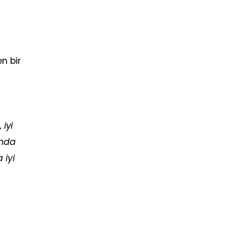
n bir
 iyi
amda
 iyi