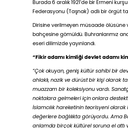
Burada 6 aralık 1921’de bir Ermeni kurş
Federasyonu (Taşnak) adlı bir örgüt tara
Dirisine verilmeyen müsaade ölüsüne v
bahçesine gömüldü. Buhranlarımız ana b
eseri dilimizde yayınlandı.
“Fikir adamı kimliği devlet adamı ki
“Çok okuyan, geniş kültür sahibi bir dev
ahlaklı, nazik ve dürüst bir kişi olara
muazzam bir koleksiyonu vardı. Sanatç
noktalara gelmeleri için onlara destek
İslamcılık hareketinin teorisyeni olarak 
değerlere bağlılıkta görüyordu. Ama Bat
anlamda birçok kültürel soruna el attı v