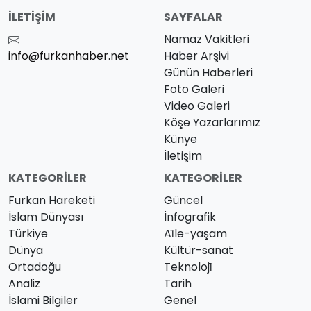
İLETIŞIM
SAYFALAR
Namaz Vakitleri
info@furkanhaber.net
Haber Arşivi
Günün Haberleri
Foto Galeri
Video Galeri
Köşe Yazarlarımız
Künye
İletişim
KATEGORILER
KATEGORILER
Furkan Hareketi
Güncel
İslam Dünyası
İnfografik
Türkiye
Ai̇le-yaşam
Dünya
Kültür-sanat
Ortadoğu
Teknoloji̇
Analiz
Tarih
İslami Bilgiler
Genel