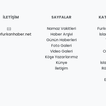
İLETIŞIM
SAYFALAR
KAT
Namaz Vakitleri
Furk
@furkanhaber.net
Haber Arşivi
İsl
Günün Haberleri
Foto Galeri
Video Galeri
O
Köşe Yazarlarımız
Künye
İsl
İletişim
Rö