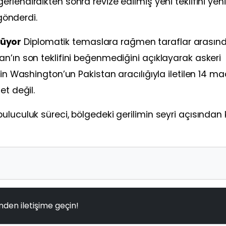
ğerlendirdikten sonra revize edilmiş yeni teklifini ye
gönderdi.
rüyor
Diplomatik temaslara rağmen taraflar arasınd
n’ın son teklifini beğenmediğini açıklayarak askeri
çin Washington’un Pakistan aracılığıyla iletilen 14 ma
et değil.
luculuk süreci, bölgedeki gerilimin seyri açısından k
nden iletişime geçin!