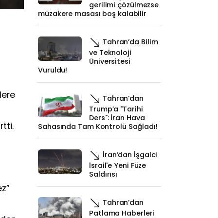
gerilimi çözülmezse
müzakere masası boş kalabilir
Tahran’da Bilim
ve Teknoloji
Üniversitesi
Vuruldu!
lere
Tahran’dan
Trump’a "Tarihi
Ders": İran Hava
tti.
Sahasında Tam Kontrolü Sağladı!
İran’dan İşgalci
İsrail'e Yeni Füze
Saldırısı
ez”
Tahran’dan
Patlama Haberleri