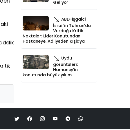
niden
Geliyor
ABD-İşgalci
aki
İsrail'in Tahran'da
Vurduğu Kritik
Noktalar: Lider Konutundan
Hastaneye, Adliyeden Kışlaya
ddelik
Uydu
görüntüleri:
ritik
Hamaney'in
konutunda büyük yıkım