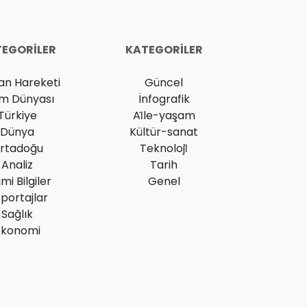
EGORILER
KATEGORILER
an Hareketi
Güncel
am Dünyası
İnfografik
Türkiye
Ai̇le-yaşam
Dünya
Kültür-sanat
rtadoğu
Teknoloji̇
Analiz
Tarih
ami Bilgiler
Genel
portajlar
Sağlık
Ekonomi