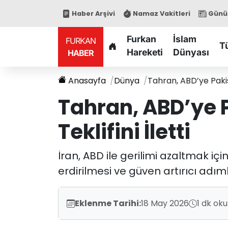
Haber Arşivi
Namaz Vakitleri
Günün
Furkan
İslam
FURKAN
T
Hareketi
Dünyası
HABER
Anasayfa
Dünya
Tahran, ABD’ye Pakist
Tahran, ABD’ye P
Teklifini İletti
İran, ABD ile gerilimi azaltmak içi
erdirilmesi ve güven artırıcı adı
Eklenme Tarihi:
18 May 2026
1 dk ok