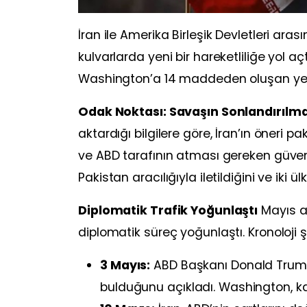
İran ile Amerika Birleşik Devletleri ara
kulvarlarda yeni bir hareketliliğe yol 
Washington’a 14 maddeden oluşan yeni bi
Odak Noktası: Savaşın Sonlandırılma
aktardığı bilgilere göre, İran’ın öneri p
ve ABD tarafının atması gereken güven art
Pakistan aracılığıyla iletildiğini ve iki 
Diplomatik Trafik Yoğunlaştı
Mayıs ay
diplomatik süreç yoğunlaştı. Kronoloji şöy
3 Mayıs:
ABD Başkanı Donald Trump, İ
bulduğunu açıkladı. Washington, karşı