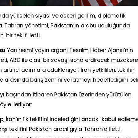
sında yükselen siyasi ve askeri gerilim, diplomatik
açtı. Tahran yönetimi, Pakistan’ın arabuluculuğunda
r teklif iletti.
sı
Yarı resmi yayın organı Tesnim Haber Ajansı’nın
aketi, ABD ile olası bir savaşı sona erdirecek müzakere
ırıcı adımlara odaklanıyor. İran yetkilileri, teklifin
ülke arasında barış zemini yaratmayı hedeflediğini belir
ı başından itibaren Pakistan üzerinden yürütülen
le ilerliyor:
ran’ın ilk teklifini incelediğini ancak “kabul edilem
 teklifini Pakistan aracılığıyla Tahran’a iletti.