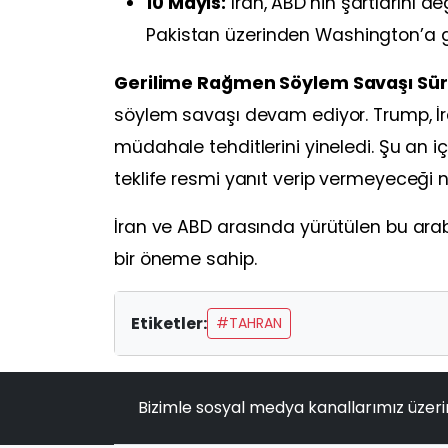
10 Mayıs:
İran, ABD’nin şartlarını de
Pakistan üzerinden Washington’a 
Gerilime Rağmen Söylem Savaşı Sü
söylem savaşı devam ediyor. Trump, İra
müdahale tehditlerini yineledi. Şu an i
teklife resmi yanıt verip vermeyeceği n
İran ve ABD arasında yürütülen bu arabu
bir öneme sahip.
Etiketler:
#TAHRAN
Bizimle sosyal medya kanallarımız üzeri