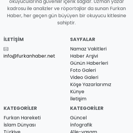
okuyucularına güvenilir içerik sağlar. Uzman yazar
kadrosu ile analizler ve röportajlar da sunan Furkan
Haber, her geçen gün büyüyen bir okuyucu kitlesine
sahiptir.
İLETIŞIM
SAYFALAR
Namaz Vakitleri
info@furkanhaber.net
Haber Arşivi
Günün Haberleri
Foto Galeri
Video Galeri
Köşe Yazarlarımız
Künye
İletişim
KATEGORILER
KATEGORILER
Furkan Hareketi
Güncel
İslam Dünyası
İnfografik
Türkiye
Ai̇le-yaşam