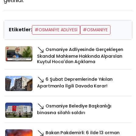
getirildi.
Etiketler:
#OSMANİYE ADLİYESİ
#OSMANIYE
Osmaniye Adliyesinde Gerçekleşen
Skandal Mahkeme Hakkında Alparslan
Kuytul Hoca'dan Açıklama
6 Şubat Depremlerinde Yıkılan
Apartmanla İlgili Davada Karar!
Osmaniye Belediye Başkanlığı
binasına silahlı saldırı
Bakan Pakdemirli: 6 ilde 13 orman