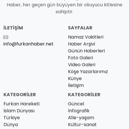
Haber, her geçen gün büyüyen bir okuyucu kitlesine
sahiptir.
İLETIŞIM
SAYFALAR
Namaz Vakitleri
info@furkanhaber.net
Haber Arşivi
Günün Haberleri
Foto Galeri
Video Galeri
Köşe Yazarlarımız
Künye
İletişim
KATEGORILER
KATEGORILER
Furkan Hareketi
Güncel
İslam Dünyası
İnfografik
Türkiye
Ai̇le-yaşam
Dünya
Kültür-sanat