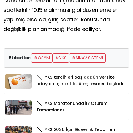
Daha önce benzer tartışmaların ardından sınav
saatlerinin 10.15’e alınması gibi düzenlemeler
yapılmış olsa da, giriş saatleri konusunda
değişiklik planlanmadığı ifade ediliyor.
Etiketler:
#ÖSYM
#YKS
#SINAV SISTEMI
YKS tercihleri başladı: Üniversite
adayları için kritik süreç resmen başladı
YKS Maratonunda İlk Oturum
Tamamlandı
YKS 2026 İçin Güvenlik Tedbirleri