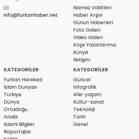
Namaz Vakitleri
info@furkanhaber.net
Haber Arşivi
Günün Haberleri
Foto Galeri
Video Galeri
Köşe Yazarlarımız
Künye
İletişim
KATEGORILER
KATEGORILER
Furkan Hareketi
Güncel
İslam Dünyası
İnfografik
Türkiye
Ai̇le-yaşam
Dünya
Kültür-sanat
Ortadoğu
Teknoloji̇
Analiz
Tarih
İslami Bilgiler
Genel
Röportajlar