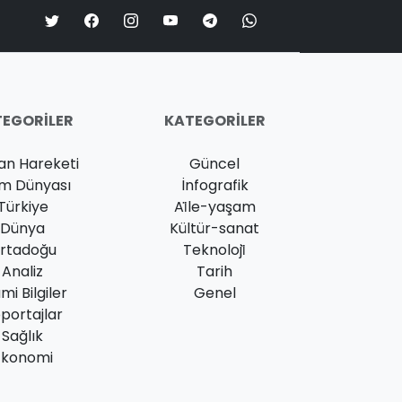
EGORILER
KATEGORILER
an Hareketi
Güncel
am Dünyası
İnfografik
Türkiye
Ai̇le-yaşam
Dünya
Kültür-sanat
rtadoğu
Teknoloji̇
Analiz
Tarih
ami Bilgiler
Genel
portajlar
Sağlık
Ekonomi