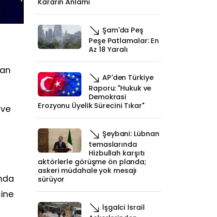
Kararın Anlamı
Şam'da Peş
a
Peşe Patlamalar: En
Az 18 Yaralı
dan
AP'den Türkiye
Raporu: "Hukuk ve
Demokrasi
Erozyonu Üyelik Sürecini Tıkar"
 ve
Şeybani: Lübnan
temaslarında
Hizbullah karşıtı
aktörlerle görüşme ön planda;
askeri müdahale yok mesajı
ında
sürüyor
sine
İşgalci İsrail