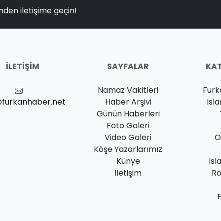
nden iletişime geçin!
İLETIŞIM
SAYFALAR
KAT
Namaz Vakitleri
Furk
@furkanhaber.net
Haber Arşivi
İsl
Günün Haberleri
Foto Galeri
Video Galeri
O
Köşe Yazarlarımız
Künye
İsl
İletişim
Rö