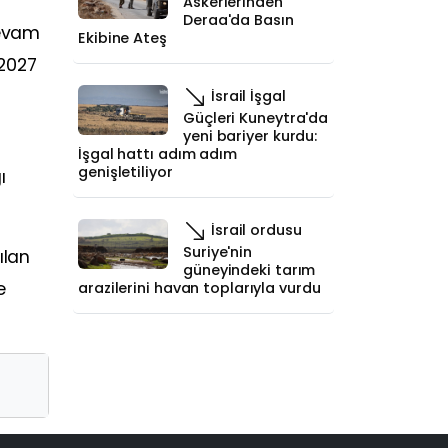
Askerlerinden
Deraa'da Basın
devam
Ekibine Ateş
 2027
İsrail İşgal
Güçleri Kuneytra'da
yeni bariyer kurdu:
İşgal hattı adım adım
genişletiliyor
ı
İsrail ordusu
Suriye'nin
ılan
güneyindeki tarım
e
arazilerini havan toplarıyla vurdu