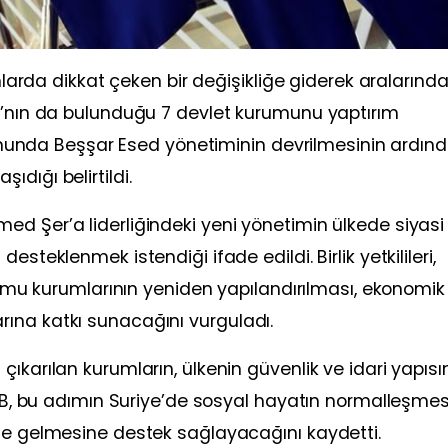
ımlarda dikkat çeken bir değişikliğe giderek aralarınd
ğı’nın da bulunduğu 7 devlet kurumunu yaptırım
 sonunda Beşşar Esed yönetiminin devrilmesinin ardın
dığı belirtildi.
d Şer’a liderliğindeki yeni yönetimin ülkede siyasi
steklenmek istendiği ifade edildi. Birlik yetkilileri,
 kamu kurumlarının yeniden yapılandırılması, ekonomik
ına katkı sunacağını vurguladı.
ıkarılan kurumların, ülkenin güvenlik ve idari yapıs
. AB, bu adımın Suriye’de sosyal hayatın normalleşme
ale gelmesine destek sağlayacağını kaydetti.