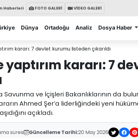
 Haberleri
FOTO GALERİ
VİDEO GALERİ
ürkiye
Dünya
Ortadoğu
Analiz
Dosya Haber
tırım kararı: 7 devlet kurumu listeden çıkarıldı
 yaptırım kararı: 7 d
ı
nda Savunma ve İçişleri Bakanlıklarının da bu
 kararın Ahmed Şer’a liderliğindeki yeni hük
şıdığını açıkladı.
uma süresi
Güncelleme Tarihi:
20 May 2026