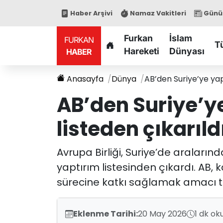
Haber Arşivi
Namaz Vakitleri
Günün
Furkan
İslam
FURKAN
T
Hareketi
Dünyası
HABER
Anasayfa
Dünya
AB’den Suriye’ye yap
AB’den Suriye’ye
listeden çıkarıld
Avrupa Birliği, Suriye’de araları
yaptırım listesinden çıkardı. AB,
sürecine katkı sağlamak amacı ta
Eklenme Tarihi:
20 May 2026
1 dk ok