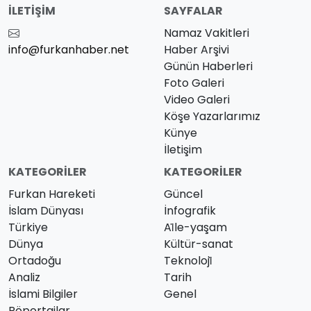
İLETIŞIM
SAYFALAR
Namaz Vakitleri
info@furkanhaber.net
Haber Arşivi
Günün Haberleri
Foto Galeri
Video Galeri
Köşe Yazarlarımız
Künye
İletişim
KATEGORILER
KATEGORILER
Furkan Hareketi
Güncel
İslam Dünyası
İnfografik
Türkiye
Ai̇le-yaşam
Dünya
Kültür-sanat
Ortadoğu
Teknoloji̇
Analiz
Tarih
İslami Bilgiler
Genel
Röportajlar