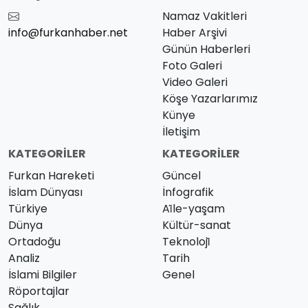
Namaz Vakitleri
info@furkanhaber.net
Haber Arşivi
Günün Haberleri
Foto Galeri
Video Galeri
Köşe Yazarlarımız
Künye
İletişim
KATEGORILER
KATEGORILER
Furkan Hareketi
Güncel
İslam Dünyası
İnfografik
Türkiye
Ai̇le-yaşam
Dünya
Kültür-sanat
Ortadoğu
Teknoloji̇
Analiz
Tarih
İslami Bilgiler
Genel
Röportajlar
Sağlık