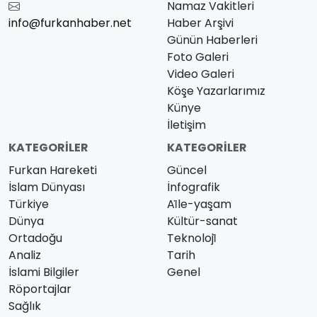
Namaz Vakitleri
info@furkanhaber.net
Haber Arşivi
Günün Haberleri
Foto Galeri
Video Galeri
Köşe Yazarlarımız
Künye
İletişim
KATEGORILER
KATEGORILER
Furkan Hareketi
Güncel
İslam Dünyası
İnfografik
Türkiye
Ai̇le-yaşam
Dünya
Kültür-sanat
Ortadoğu
Teknoloji̇
Analiz
Tarih
İslami Bilgiler
Genel
Röportajlar
Sağlık