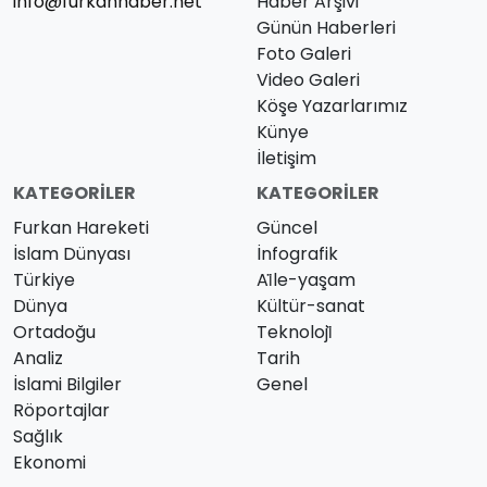
info@furkanhaber.net
Haber Arşivi
Günün Haberleri
Foto Galeri
Video Galeri
Köşe Yazarlarımız
Künye
İletişim
KATEGORILER
KATEGORILER
Furkan Hareketi
Güncel
İslam Dünyası
İnfografik
Türkiye
Ai̇le-yaşam
Dünya
Kültür-sanat
Ortadoğu
Teknoloji̇
Analiz
Tarih
İslami Bilgiler
Genel
Röportajlar
Sağlık
Ekonomi