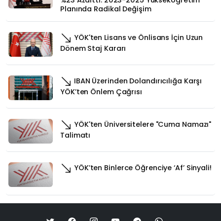
%23 Azalttı: 2023-2025 Yükseköğretim
Planında Radikal Değişim
YÖK'ten Lisans ve Önlisans İçin Uzun
Dönem Staj Kararı
IBAN Üzerinden Dolandırıcılığa Karşı
YÖK’ten Önlem Çağrısı
YÖK'ten Üniversitelere "Cuma Namazı"
Talimatı
YÖK’ten Binlerce Öğrenciye ‘Af’ Sinyali!