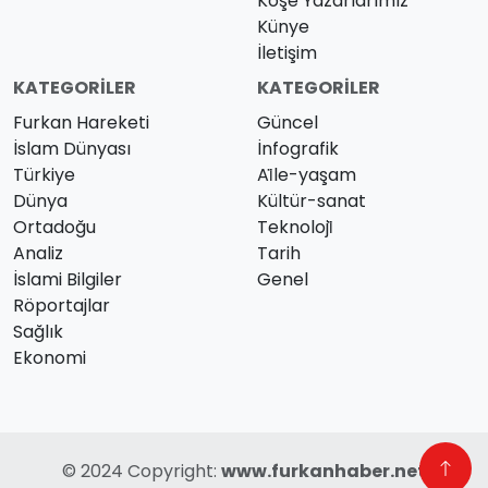
Köşe Yazarlarımız
Künye
İletişim
KATEGORILER
KATEGORILER
Furkan Hareketi
Güncel
İslam Dünyası
İnfografik
Türkiye
Ai̇le-yaşam
Dünya
Kültür-sanat
Ortadoğu
Teknoloji̇
Analiz
Tarih
İslami Bilgiler
Genel
Röportajlar
Sağlık
Ekonomi
© 2024 Copyright:
www.furkanhaber.net